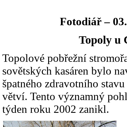
Fotodiář – 03.
Topoly u C
Topolové pobřežní stromořa
sovětských kasáren bylo na
špatného zdravotního stavu
větví. Tento významný poh
týden roku 2002 zanikl.