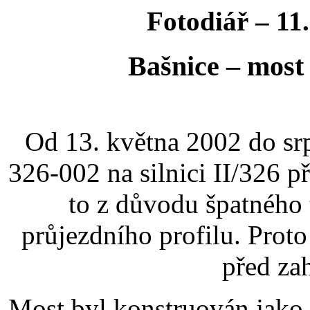
Fotodiář – 11.
Bašnice – most
Od 13. května 2002 do sr
326-002 na silnici II/326 p
to z důvodu špatného
průjezdního profilu. Proto
před za
Most byl konstruován jako