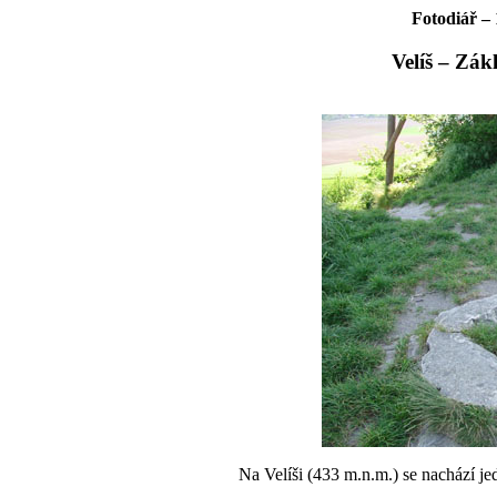
Fotodiář – 
Velíš – Zák
Na Velíši (433 m.n.m.) se nachází je