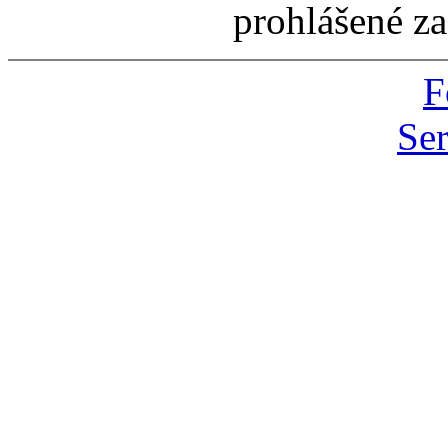
prohlášené za
F
Ser