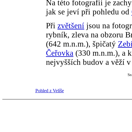
Na této fotografii je zach
jak se jeví při pohledu od
Při
zvětšení
jsou na fotogr
rybník, zleva na obzoru 
(642 m.n.m.), špičatý
Zeb
Čeřovka
(330 m.n.m.), a k
nejvyšších budov a věží v 
Sn
Pohled z Velíše