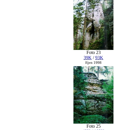
Foto 23
39K
/
93K
říjen 1998
Foto 25