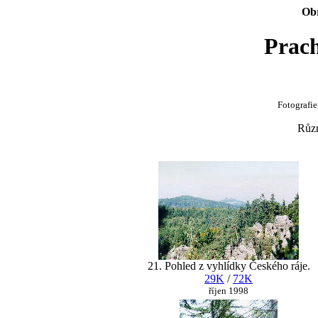
Obr
Prach
Fotografie
Různ
21. Pohled z vyhlídky Českého ráje.
29K
/
72K
říjen 1998