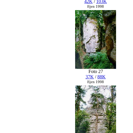
42K
/
103K
říjen 1998
Foto 27
37K
/
88K
říjen 1998