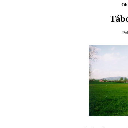
Obr
Tábo
Po