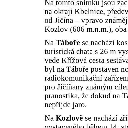
Na tomto snímku jsou zac
na okraji Kbelnice, přede
od Jičína – vpravo známěj
Kozlov (606 m.n.m.), oba 
Na
Táboře
se nachází kos
turistická chata s 26 m v
vede Křížová cesta sestáva
byl na Táboře postaven n
radiokomunikační zařízení
pro Jičíňany známým cílem
pranostika, že dokud na T
nepřijde jaro.
Na
Kozlově
se nachází zř
vystaveného během 14. sto