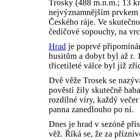
Trosky (488 m.n.m.; 13 k
nejvýznamnějším prvkem a
Českého ráje. Ve skutečno
čedičové sopouchy, na vrc
Hrad
je poprvé připomínán
husitům a dobyt byl až r.
třicetileté válce byl již zř
Dvě věže Trosek se nazýva
pověsti žily skutečně baba
rozdílné víry, každý večer
panna zanedlouho po ní.
Dnes je hrad v sezóně pří
věž. Říká se, že za přízni