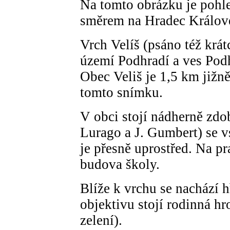
Na tomto obrázku je pohl
směrem na Hradec Králov
Vrch Velíš (psáno též krát
území Podhradí a ves Podh
Obec Veliš je 1,5 km jižn
tomto snímku.
V obci stojí nádherně zdo
Lurago a J. Gumbert) se vs
je přesně uprostřed. Na p
budova školy.
Blíže k vrchu se nachází h
objektivu stojí rodinná hr
zelení).