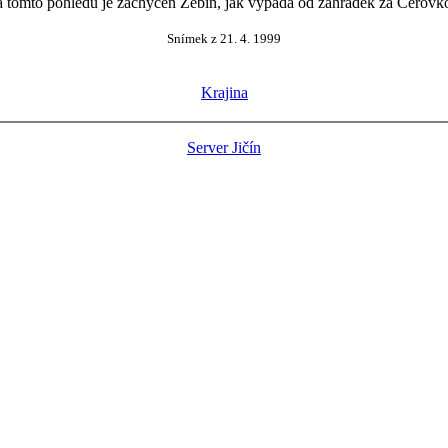
 tomto pohledu je zachycen Zebín, jak vypadá od zahrádek za Čeřovk
Snímek z 21. 4. 1999
Krajina
Server Jičín