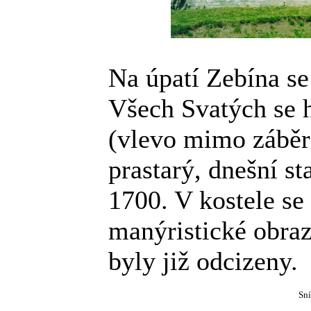
Na úpatí Zebína se
Všech Svatých se 
(vlevo mimo záběr)
prastarý, dnešní s
1700. V kostele se
manýristické obraz
byly již odcizeny.
Sní