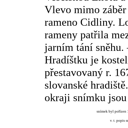
Vlevo mimo záběr 
rameno Cidliny. 
rameny patřila mez
jarním tání sněhu.
Hradíštku je koste
přestavovaný r. 16
slovanské hradišt
okraji snímku jsou
snímek byl pořízen 
v. t. popis