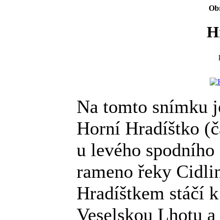
Obr
H
Na tomto snímku j
Horní Hradíštko (č
u levého spodního 
rameno řeky Cidlin
Hradíštkem stáčí k
Veselskou Lhotu a