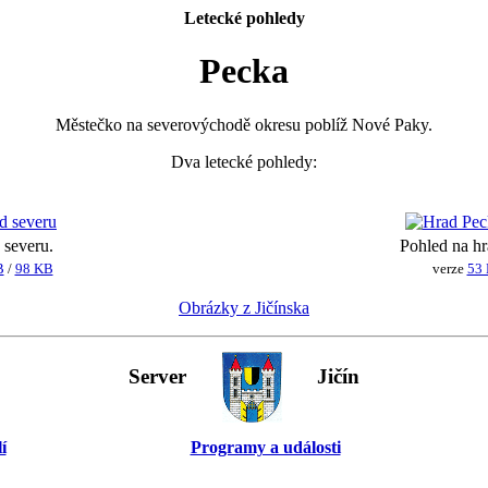
Letecké pohledy
Pecka
Městečko na severovýchodě okresu poblíž Nové Paky.
Dva letecké pohledy:
 severu.
Pohled na h
B
/
98 KB
verze
53
Obrázky z Jičínska
Server
Jičín
í
Programy a události