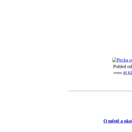
Pohled od
verze
48 K
O městě a okol