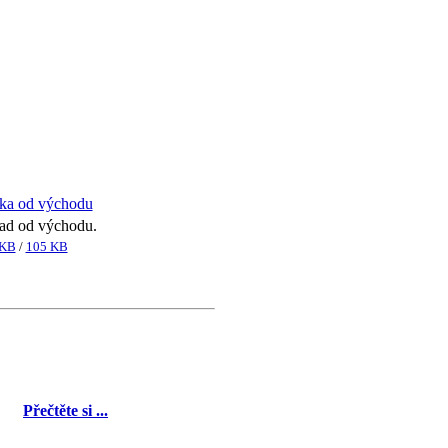
rad od východu.
 KB
/
105 KB
Přečtěte si ...