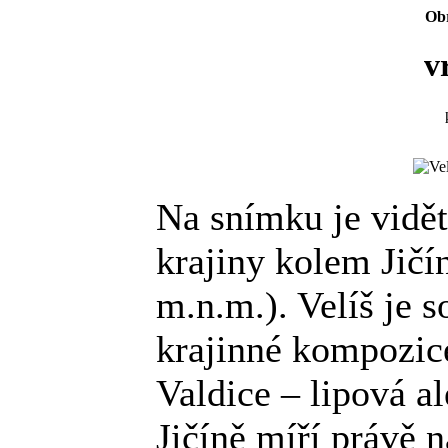
Obr
v
Na snímku je vidě
krajiny kolem Jičí
m.n.m.). Velíš je s
krajinné kompozic
Valdice – lipová al
Jičíně míří právě n