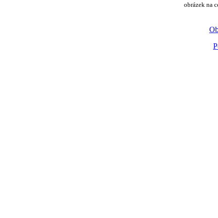
obrázek na c
Ob
P