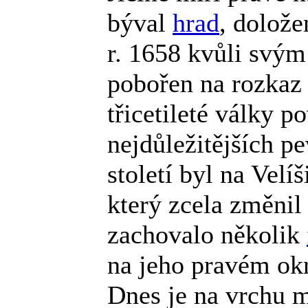
býval
hrad
, dolože
r. 1658 kvůli svý
pobořen na rozkaz 
třicetileté války p
nejdůležitějších p
století byl na Velí
který zcela změnil
zachovalo několik
na jeho pravém okr
Dnes je na vrchu 