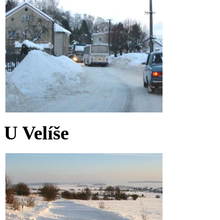
U Velíše