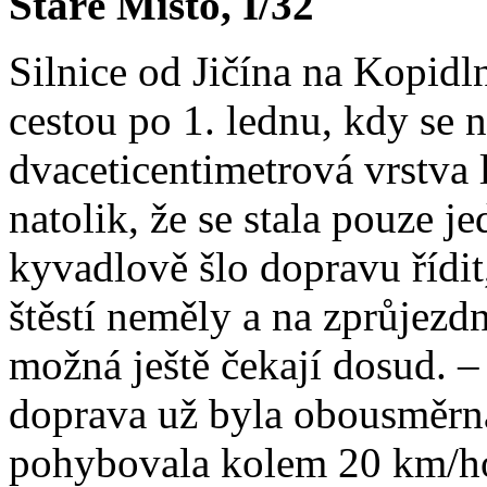
Staré Místo, I/32
Silnice od Jičína na Kopidl
cestou po 1. lednu, kdy se n
dvaceticentimetrová vrstva l
natolik, že se stala pouze 
kyvadlově šlo dopravu řídit,
štěstí neměly a na zprůjezd
možná ještě čekají dosud. –
doprava už byla obousměrná,
pohybovala kolem 20 km/h