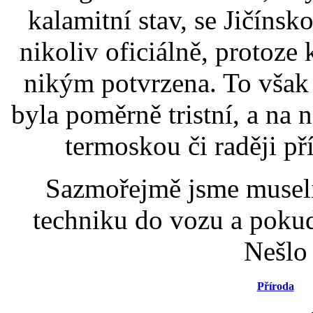
kalamitní stav, se Jičínsk
nikoliv oficiálně, protoze
nikým potvrzena. To však 
byla poměrně tristní, a na n
termoskou či raději p
Sazmořejmě jsme museli 
techniku do vozu a pokud 
Nešlo
Příroda