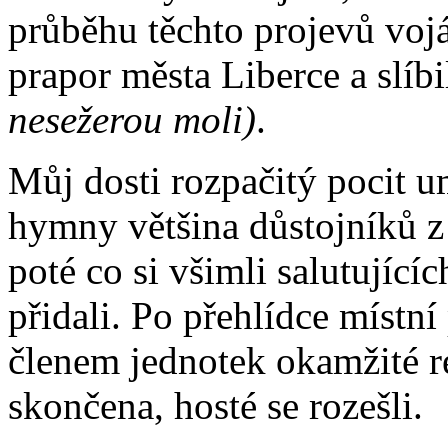
průběhu těchto projevů vojá
prapor města Liberce a slíbil
nesežerou moli)
.
Můj dosti rozpačitý pocit u
hymny většina důstojníků z
poté co si všimli salutujíc
přidali. Po přehlídce místní
členem jednotek okamžité r
skončena, hosté se rozešli.