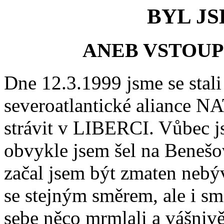
BYL J
ANEB VSTOUP
Dne 12.3.1999 jsme se stal
severoatlantické aliance N
strávit v LIBERCI. Vůbec js
obvykle jsem šel na Benešov
začal jsem být zmaten nebý
se stejným směrem, ale i s
sebe něco mrmlali a vášnivě