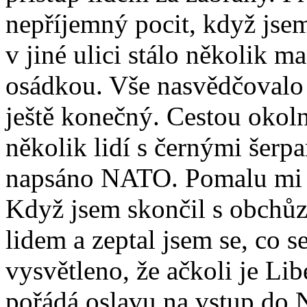
nepříjemný pocit, když jsem
v jiné ulici stálo několik 
osádkou. Vše nasvědčovalo 
ještě konečný. Cestou okol
několik lidí s černými šerp
napsáno NATO. Pomalu mi za
Když jsem skončil s obchůzk
lidem a zeptal jsem se, co s
vysvětleno, že ačkoli je Li
pořádá oslavu na vstup do