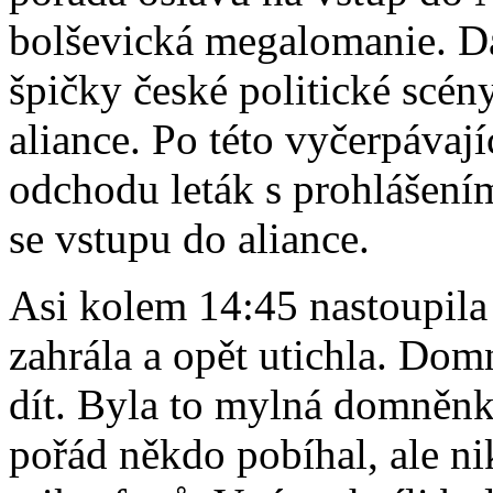
bolševická megalomanie. Dá
špičky české politické scén
aliance. Po této vyčerpávaj
odchodu leták s prohlášen
se vstupu do aliance.
Asi kolem 14:45 nastoupila
zahrála a opět utichla. Dom
dít. Byla to mylná domněnka
pořád někdo pobíhal, ale ni