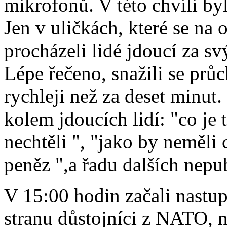
mikrofonů. V této chvíli bylo
Jen v uličkách, které se na 
procházeli lidé jdoucí za s
Lépe řečeno, snažili se průc
rychleji než za deset minut.
kolem jdoucích lidí: "co je
nechtěli ", "jako by neměli c
peněz ",a řadu dalších nepu
V 15:00 hodin začali nastup
stranu důstojníci z NATO, na