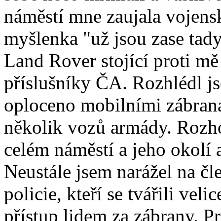
náměstí mne zaujala vojens
myšlenka "už jsou zase tady
Land Rover stojící proti mě
příslušníky ČA. Rozhlédl js
oploceno mobilními zábranam
několik vozů armády. Rozh
celém náměstí a jeho okolí a 
Neustále jsem narážel na čl
policie, kteří se tvářili veli
přístup lidem za zábrany. P