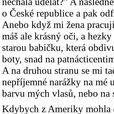
nechala udělat?" A následně
o České republice a pak od
Anebo když mi žena pracujíc
máš ale krásný oči, a hezky
starou babičku, která obdiv
boty, snad na patnácticentim
A na druhou stranu se mi tad
nepříjemné narážky na mé 
barvu mých vlasů, nebo na 
Kdybych z Ameriky mohla d