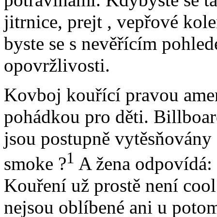
jitrnice, prejt , vepřové kol
byste se s nevěřícím pohle
opovržlivosti.
Kovboj kouřící pravou amer
pohádkou pro děti. Billbo
jsou postupně vytěsňovány 
1
smoke ?
A žena odpovídá: D
Kouření už prostě není coo
nejsou oblíbené ani u potom