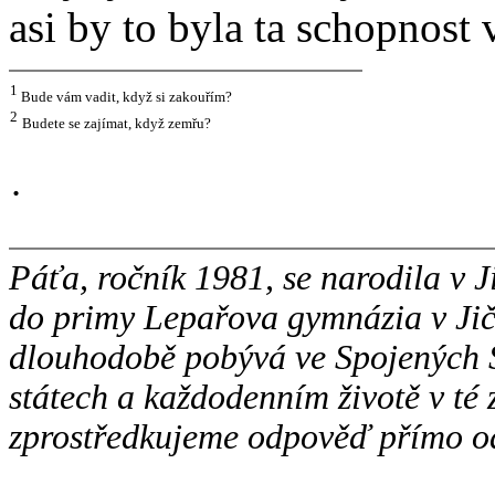
asi by to byla ta schopnost
1
Bude vám vadit, když si zakouřím?
2
Budete se zajímat, když zemřu?
˙
Páťa, ročník 1981, se narodila v J
do primy Lepařova gymnázia v Jičí
dlouhodobě pobývá ve Spojených S
státech a každodenním životě v té
zprostředkujeme odpověď přímo od