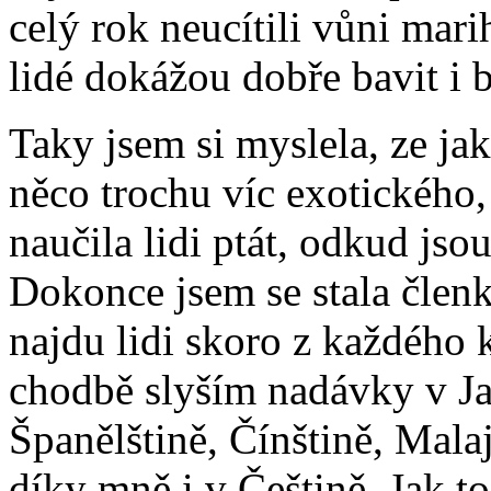
celý rok neucítili vůni mar
lidé dokážou dobře bavit i b
Taky jsem si myslela, ze ja
něco trochu víc exotického,
naučila lidi ptát, odkud jso
Dokonce jsem se stala člen
najdu lidi skoro z každého 
chodbě slyším nadávky v Ja
Španělštině, Čínštině, Mala
díky mně i v Češtině. Jak to,