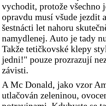
vychodit, protože všechno je
opravdu musí všude jezdit
šestnácti let nahoru skutečn
namydlenej. Auto je tady n
Takže tetičkovské klepy sty
jedni!" pouze prozrazují ne
závisti.
A Mc Donald, jako vzor Ame
utlačován zeleninou, ovoce
potravinami. Kdybyste se ta