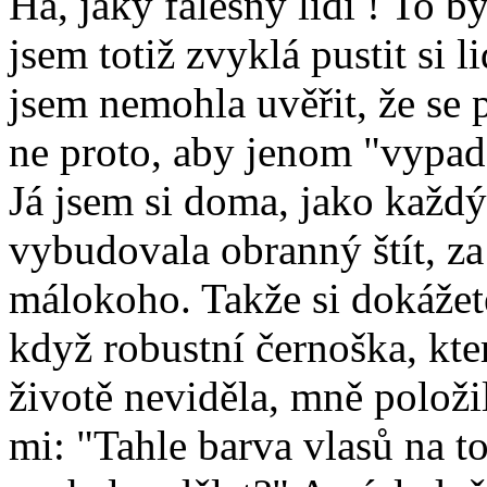
Ha, jaký falešný lidi ! To 
jsem totiž zvyklá pustit si l
jsem nemohla uvěřit, že se p
ne proto, aby jenom "vypada
Já jsem si doma, jako každ
vybudovala obranný štít, za
málokoho. Takže si dokážete
když robustní černoška, kt
životě neviděla, mně položi
mi: "Tahle barva vlasů na to