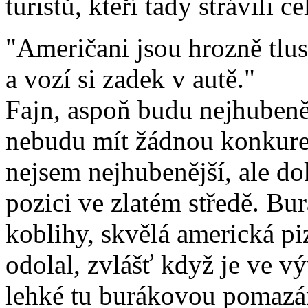
turistů, kteří tady strávili c
"Američani jsou hrozně tlu
a vozí si zadek v autě."
Fajn, aspoň budu nejhubeněj
nebudu mít žádnou konkure
nejsem nejhubenější, ale do
pozici ve zlatém středě. B
koblihy, skvělá americká pi
odolal, zvlášť když je ve vý
lehké tu burákovou pomazá