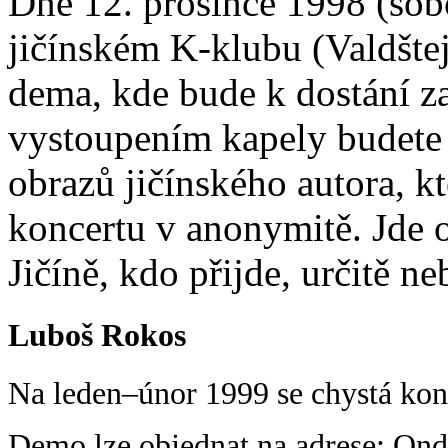
Dne 12. prosince 1998 (sob
jičínském K-klubu (Valdšte
dema, kde bude k dostání za
vystoupením kapely budete
obrazů jičínského autora, kt
koncertu v anonymitě. Jde o
Jičíně, kdo přijde, určitě ne
Luboš Rokos
Na leden–únor 1999 se chystá kon
Demo lze objednat na adrese: On