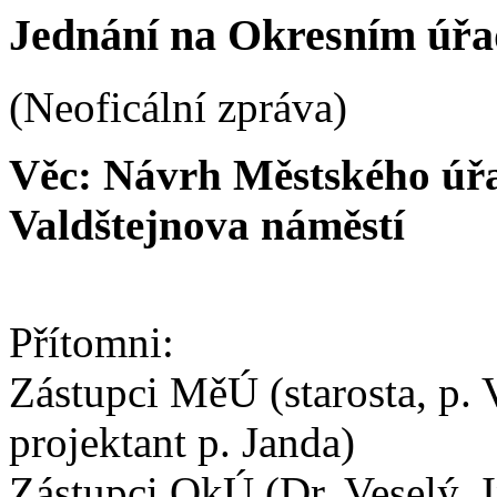
Jednání na Okresním úřa
(Neoficální zpráva)
Věc: Návrh Městského úřa
Valdštejnova náměstí
Přítomni:
Zástupci MěÚ (starosta, p. 
projektant p. Janda)
Zástupci OkÚ (Dr. Veselý, 