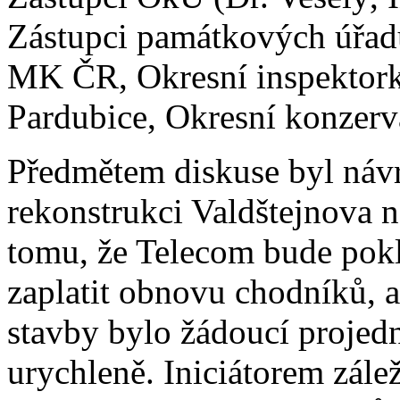
Zástupci památkových úřadů
MK ČR, Okresní inspektork
Pardubice, Okresní konzervá
Předmětem diskuse byl náv
rekonstrukci Valdštejnova n
tomu, že Telecom bude pokl
zaplatit obnovu chodníků, 
stavby bylo žádoucí projed
urychleně. Iniciátorem zálež