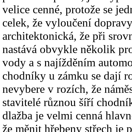
velice cenné, protože se jed
celek, že vyloučení dopravy 
architektonická, že při sr
nastává obvykle několik pr
vody a s najížděním autom
chodníky u zámku se dají roz
nevybere v rozích, že náměs
stavitelé různou šíří chodní
dlažba je velmi cenná hlavn
že měnit hřebeny střech je 