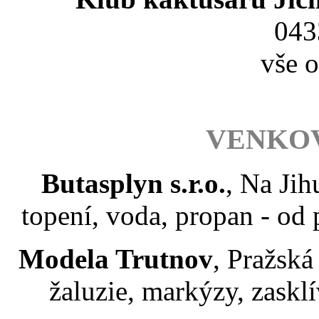
043
vše 
VENKO
Butasplyn s.r.o.
, Na Jih
topení, voda, propan - od
Modela Trutnov
, Pražská
žaluzie, markýzy, zaskl