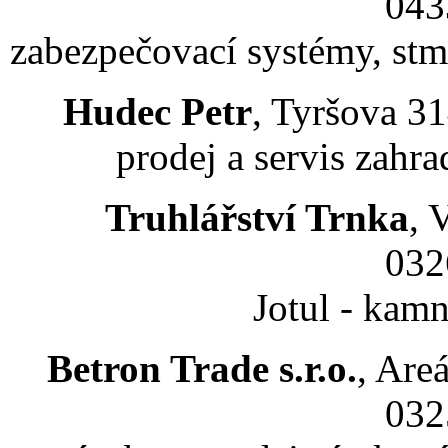
043
zabezpečovací systémy, stm
Hudec Petr
, Tyršova 31
prodej a servis zahra
Truhlářství Trnka
, 
032
Jotul - kam
Betron Trade s.r.o.
, Are
032