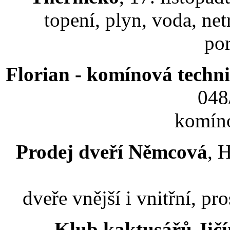
topení, plyn, voda, net
po
Florian - komínová techn
048
komíno
Prodej dveří Němcová
, 
dveře vnější i vnitřní, pro
Klub kaktusářů Jič