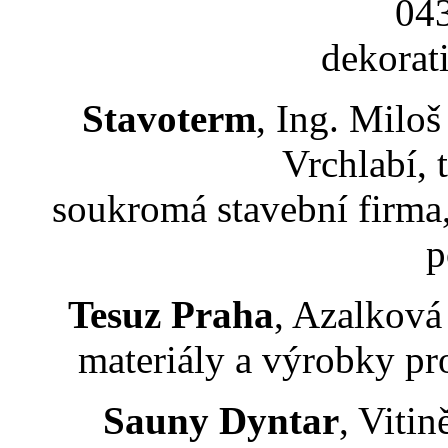
04
dekorat
Stavoterm
, Ing. Milo
Vrchlabí, 
soukromá stavební firma,
p
Tesuz Praha
, Azalková
materiály a výrobky pr
Sauny Dyntar
, Viti