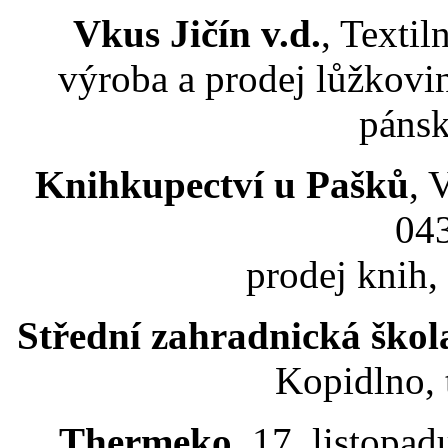
Vkus Jičín v.d.
, Textil
výroba a prodej lůžkovi
pánsk
Knihkupectví u Pašků
, 
04
prodej knih,
Střední zahradnická škol
Kopidlno, 
Thermeko
, 17. listopad