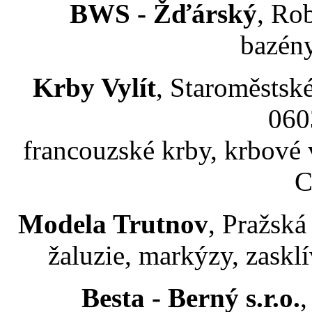
BWS - Žďárský
, Ro
bazény
Krby Vylít
, Staroměstské
060
francouzské krby, krbové
C
Modela Trutnov
, Pražská
žaluzie, markýzy, zaskl
Besta - Berný s.r.o.
,