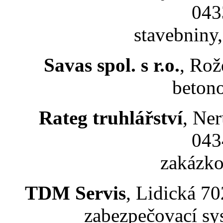
043
stavebniny,
Savas spol. s r.o.
, Rož
beton
Rateg truhlářství
, Ner
043
zakázko
TDM Servis
, Lidická 70
zabezpečovací sy