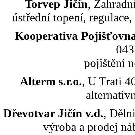
Torvep Jičín
, Zahradní
ústřední topení, regulace,
Kooperativa Pojišťovna
043
pojištění 
Alterm s.r.o.
, U Trati 4
alternativ
Dřevotvar Jičín v.d.
, Děln
výroba a prodej ná