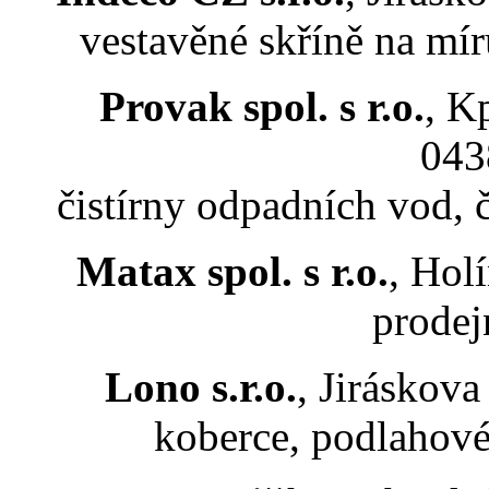
vestavěné skříně na mí
Provak spol. s r.o.
, Kp
043
čistírny odpadních vod, 
Matax spol. s r.o.
, Holí
prodej
Lono s.r.o.
, Jiráskova
koberce, podlahové