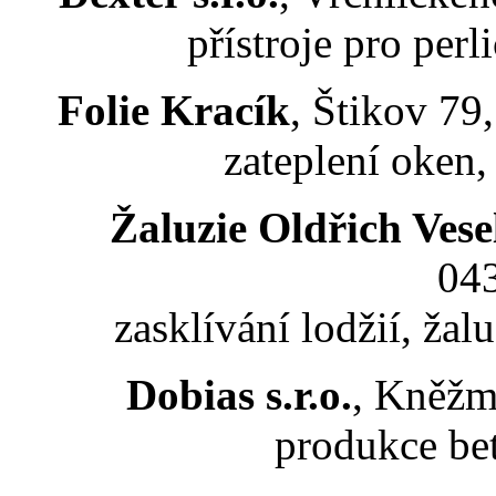
přístroje pro per
Folie Kracík
, Štikov 79
zateplení oken, 
Žaluzie Oldřich Vese
04
zasklívání lodžií, ža
Dobias s.r.o.
, Kněžm
produkce be