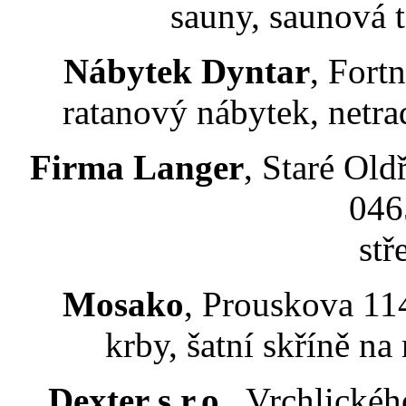
sauny, saunová 
Nábytek Dyntar
, Fort
ratanový nábytek, netra
Firma Langer
, Staré Oldř
046
stř
Mosako
, Prouskova 11
krby, šatní skříně na
Dexter s.r.o.
, Vrchlickéh