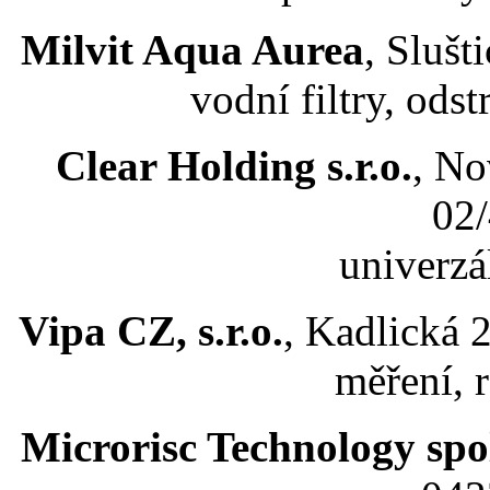
Milvit Aqua Aurea
, Slušt
vodní filtry, od
Clear Holding s.r.o.
, No
02
univerzál
Vipa CZ, s.r.o.
, Kadlická 
měření, r
Microrisc Technology spol.