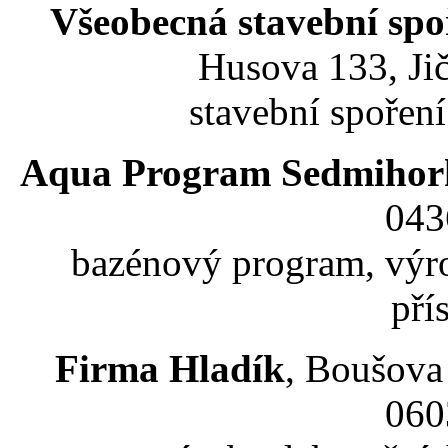
Všeobecná stavební spo
Husova 133, Jič
stavební spořen
Aqua Program Sedmihor
043
bazénový program, výro
pří
Firma Hladík
, Boušova 
060