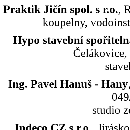
Praktik Jičín spol. s r.o.
, 
koupelny, vodoinsta
Hypo stavební spořitelna
Čelákovice,
stave
Ing. Pavel Hanuš - Hany
049
studio 
Indeco CZ s.r.o.
, Jirásk