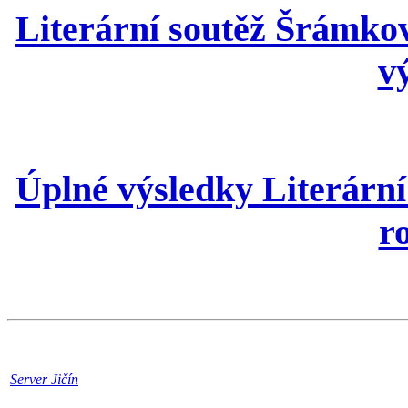
Literární soutěž Šrámko
v
Úplné výsledky Literárn
r
Server Jičín