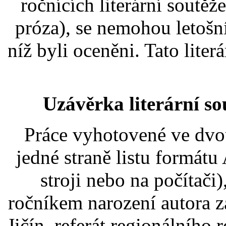
ročnících literární soutěže
próza), se nemohou letošní
níž byli oceněni. Tato liter
Uzávěrka literární so
Práce vyhotovené ve dvo
jedné straně listu formát
stroji nebo na počítači
ročníkem narození autora z
Jičín, referát regionálního