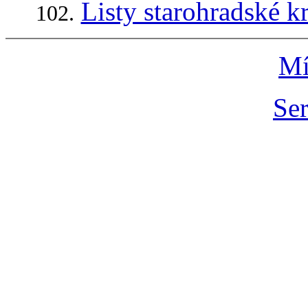
Listy starohradské k
102.
Mí
Ser