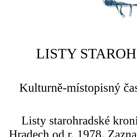
LISTY STARO
Kulturně-místopisný čas
Listy starohradské kro
Hradech od r. 1978. Zazna