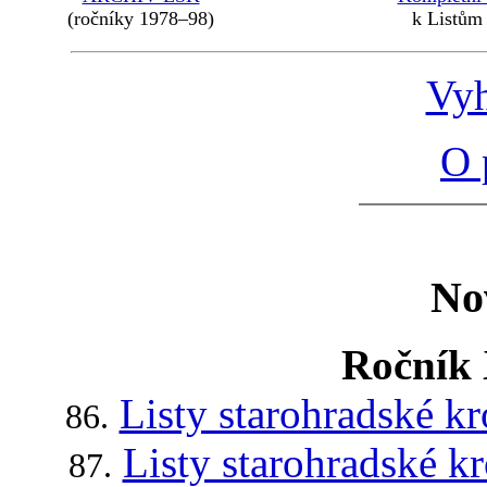
(ročníky 1978–98)
k Listům 
Vyh
O 
Nov
Ročník 
Listy starohradské k
86.
Listy starohradské k
87.