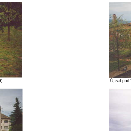
0)
Újezd pod 