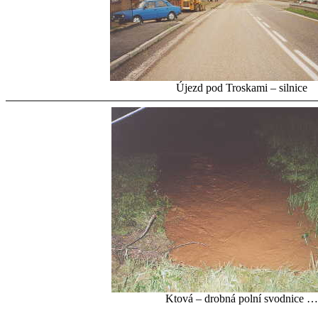
Újezd pod Troskami – silnice
Ktová – drobná polní svodnice …