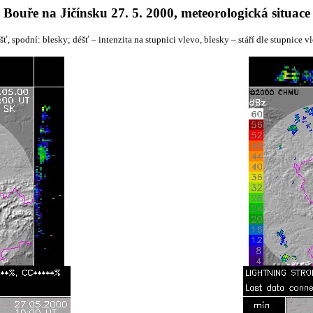
Bouře na Jičínsku 27. 5. 2000, meteorologická situace
šť, spodní: blesky; déšť – intenzita na stupnici vlevo, blesky – stáří dle stupnice v