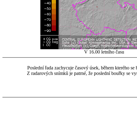
V 16.00 letního času
Poslední řada zachycuje časový úsek, během kterého se b
Z radarových snímků je patrné, že poslední bouřky se vysk