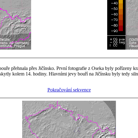
ouře přehnala přes Jičínsko. První fotografie z Oseka byly pořízeny kr
ytly kolem 14. hodiny. Hlavními jevy bouří na Jičínsku byly tedy silné
Pokračování sekvence