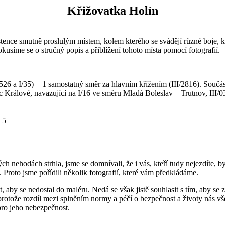
Křižovatka Holín
stence smutně proslulým místem, kolem kterého se svádějí různé boje,
kusíme se o stručný popis a přiblížení tohoto místa pomocí fotografií.
6 a I/35) + 1 samostatný směr za hlavním křížením (III/2816). Součást
 Králové, navazující na I/16 ve směru Mladá Boleslav – Trutnov, III/03
 5
 nehodách strhla, jsme se domnívali, že i vás, kteří tudy nejezdíte, by 
Proto jsme pořídili několik fotografií, které vám předkládáme.
bát, aby se nedostal do maléru. Nedá se však jistě souhlasit s tím, aby s
protože rozdíl mezi splněním normy a péčí o bezpečnost a životy nás vše
 pro jeho nebezpečnost.