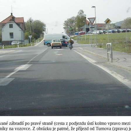
vané zábradlí po pravé straně (cesta z podjezdu ústí kolmo vpravo mezi
lníky na vozovce. Z obrázku je patrné, že příjezd od Turnova (zprava) je