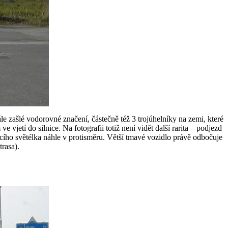
ále zašlé vodorovné značení, částečně též 3 trojúhelníky na zemi, které
jetí do silnice. Na fotografii totiž není vidět další rarita – podjezd
jícího světélka náhle v protisměru. Větší tmavé vozidlo právě odbočuje
trasa).