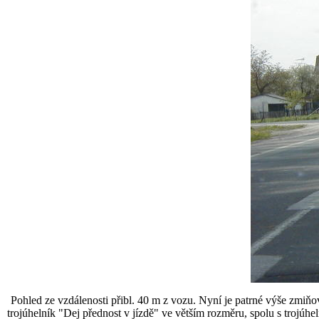
Pohled ze vzdálenosti přibl. 40 m z vozu. Nyní je patrné výše zmiňo
trojúhelník "Dej přednost v jízdě" ve větším rozměru, spolu s trojúhe