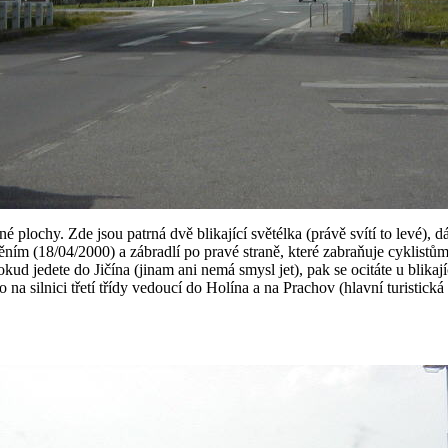
é plochy. Zde jsou patrná dvě blikající světélka (právě svítí to levé), d
(18/04/2000) a zábradlí po pravé straně, které zabraňuje cyklistům ve v
okud jedete do Jičína (jinam ani nemá smysl jet), pak se ocitáte u blika
 na silnici třetí třídy vedoucí do Holína a na Prachov (hlavní turistická 