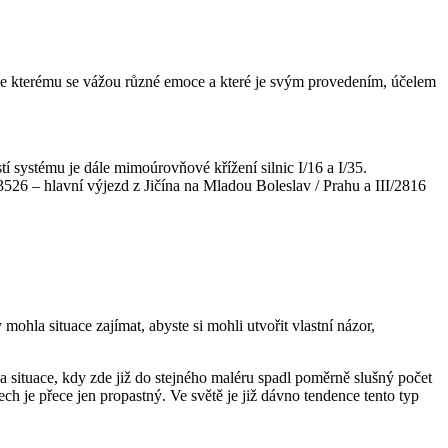
 ke kterému se vážou různé emoce a které je svým provedením, účelem
í systému je dále mimoúrovňové křížení silnic I/16 a I/35.
526 – hlavní výjezd z Jičína na Mladou Boleslav / Prahu a III/2816
mohla situace zajímat, abyste si mohli utvořit vlastní názor,
e za situace, kdy zde již do stejného maléru spadl poměrně slušný počet
ch je přece jen propastný. Ve světě je již dávno tendence tento typ