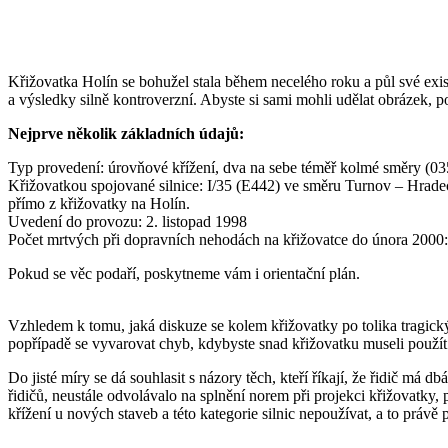
Křižovatka Holín se bohužel stala během necelého roku a půl své exi
a výsledky silně kontroverzní. Abyste si sami mohli udělat obrázek, po
Nejprve několik základních údajů:
Typ provedení: úrovňové křížení, dva na sebe téměř kolmé směry (0352
Křižovatkou spojované silnice: I/35 (E442) ve směru Turnov – Hradec
přímo z křižovatky na Holín.
Uvedení do provozu: 2. listopad 1998
Počet mrtvých při dopravních nehodách na křižovatce do února 2000:
Pokud se věc podaří, poskytneme vám i orientační plán.
Vzhledem k tomu, jaká diskuze se kolem křižovatky po tolika tragických
popřípadě se vyvarovat chyb, kdybyste snad křižovatku museli použít. 
Do jisté míry se dá souhlasit s názory těch, kteří říkají, že řidič má d
řidičů, neustále odvolávalo na splnění norem při projekci křižovatky, 
křížení u nových staveb a této kategorie silnic nepoužívat, a to právě