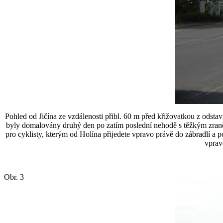
Pohled od Jičína ze vzdálenosti přibl. 60 m před křižovatkou z odstavn
byly domalovány druhý den po zatím poslední nehodě s těžkým zraněním 
pro cyklisty, kterým od Holína přijedete vpravo právě do zábradlí a p
vpravo
Obr. 3