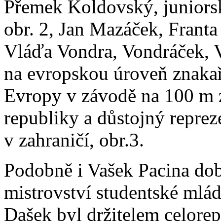
Přemek Koldovský, juniors
obr. 2, Jan Mazáček, Franta 
Vláďa Vondra, Vondráček, Ve
na evropskou úroveň znakař 
Evropy v závodě na 100 m 
republiky a důstojný repre
v zahraničí, obr.3.
Podobně i Vašek Pacina dob
mistrovství studentské mlád
Dašek byl držitelem celore