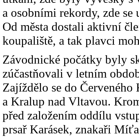
a osobními rekordy, zde se 
Od města dostali aktivní č
koupaliště, a tak plavci moh
Závodnické počátky byly s
zúčastňovali v letním obdob
Zajíždělo se do Červeného 
a Kralup nad Vltavou. Kro
před založením oddílu vstup
prsař Karásek, znakaři Míť