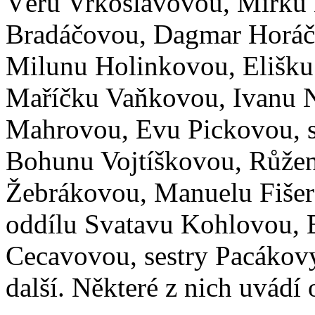
Věru Vrkoslavovou, Mirku
Bradáčovou, Dagmar Horáč
Milunu Holinkovou, Elišku 
Maříčku Vaňkovou, Ivanu 
Mahrovou, Evu Pickovou, se
Bohunu Vojtíškovou, Růžen
Žebrákovou, Manuelu Fišero
oddílu Svatavu Kohlovou, E
Cecavovou, sestry Pacákov
další. Některé z nich uvádí o