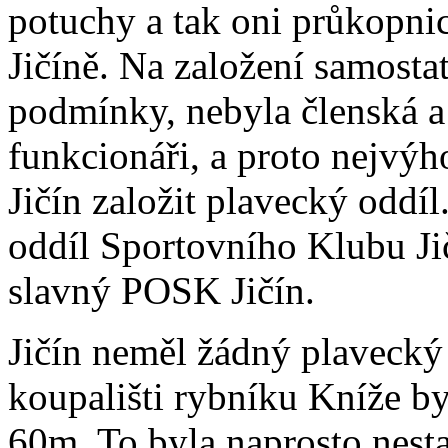
potuchy a tak oni průkopnic
Jičíně. Na založení samost
podmínky, nebyla členská a
funkcionáři, a proto nejvý
Jičín založit plavecký oddíl
oddíl Sportovního Klubu Jič
slavný POSK Jičín.
Jičín neměl žádný plavecký
koupališti rybníku Kníže by
60m. To byla naprosto nesta