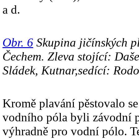
a d.
Obr. 6
Skupina jičínských pl
Čechem. Zleva stojící: Daše
Sládek, Kutnar,sedící: Rod
Kromě plavání pěstovalo se 
vodního póla byli závodní pl
výhradně pro vodní pólo. T