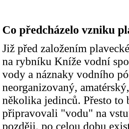
Co předcházelo vzniku pl
Již před založením plavecké
na rybníku Kníže vodní spo
vody a náznaky vodního pól
neorganizovaný, amatérský, 
několika jedinců. Přesto to b
připravovali "vodu" na vstu
později, po celou dobu exis