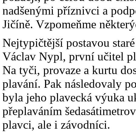
nadšenými příznivci a podp
Jičíně. Vzpomeňme některýc
Nejtypičtější postavou staré
Václav Nypl, první učitel p
Na tyči, provaze a kurtu dos
plavání. Pak následovaly p
byla jeho plavecká výuka 
přeplaváním šedasátimetrové 
plavci, ale i závodníci.