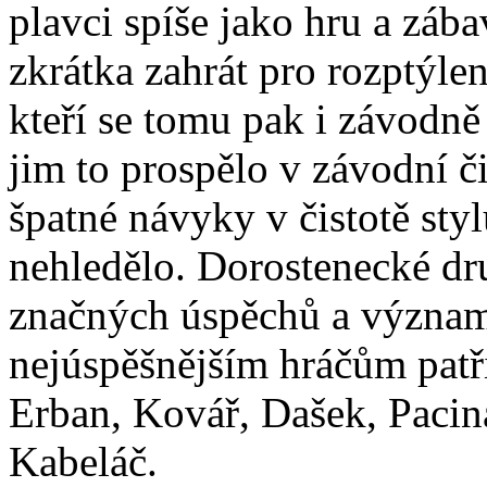
plavci spíše jako hru a zába
zkrátka zahrát pro rozptýlen
kteří se tomu pak i závodně
jim to prospělo v závodní či
špatné návyky v čistotě styl
nehledělo. Dorostenecké dr
značných úspěchů a význam
nejúspěšnějším hráčům patř
Erban, Kovář, Dašek, Paci
Kabeláč.