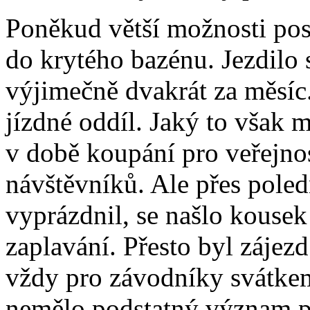
Poněkud větší možnosti pos
do krytého bazénu. Jezdilo 
výjimečně dvakrát za měsíc
jízdné oddíl. Jaký to však m
v době koupání pro veřejno
návštěvníků. Ale přes poled
vyprázdnil, se našlo kousek 
zaplavání. Přesto byl zájez
vždy pro závodníky svátkem
nemělo podstatný význam p