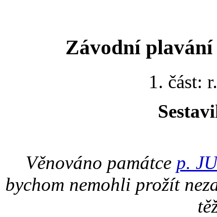
Závodní plavání 
1. část: 
Sestavi
Věnováno památce
p. J
bychom nemohli prožít neza
tě