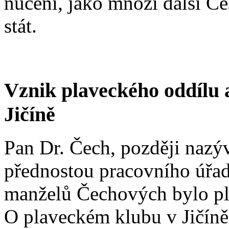
nuceni, jako mnozí další Če
stát.
Vznik plaveckého oddílu 
Jičíně
Pan Dr. Čech, později nazýv
přednostou pracovního úřad
manželů Čechových bylo pla
O plaveckém klubu v Jičíně