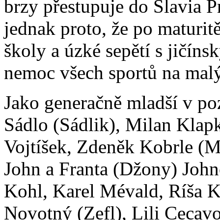
brzy přestupuje do Slavia P
jednak proto, že po maturit
školy a úzké sepětí s jičíns
nemoc všech sportů na mal
Jako generačně mladší v poz
Sádlo (Sádlik), Milan Klapk
Vojtíšek, Zdeněk Kobrle (Me
John a Franta (Džony) Joh
Kohl, Karel Mévald, Ríša K
Novotný (Zefl), Lili Cecav