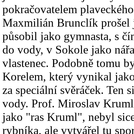
pokračovatelem plaveckého 
Maxmilián Brunclík prošel
působil jako gymnasta, s čí
do vody, v Sokole jako nář
vlastenec. Podobně tomu b
Korelem, který vynikal jako
za speciální svěráček. Ten 
vody. Prof. Miroslav Kruml
jako "ras Kruml", nebyl si
rybníka, ale vytvářel tu spo