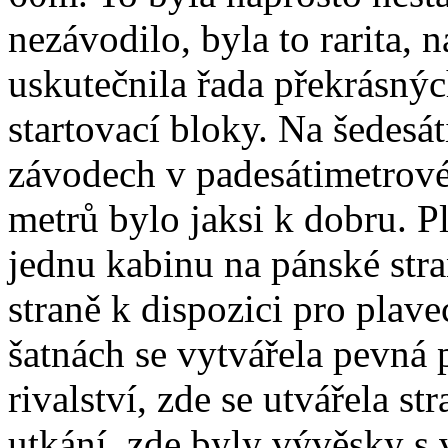
nezávodilo, byla to rarita, n
uskutečnila řada překrásnýc
startovací bloky. Na šedesát
závodech v padesátimetrov
metrů bylo jaksi k dobru. Pl
jednu kabinu na pánské str
straně k dispozici pro plav
šatnách se vytvářela pevná p
rivalství, zde se utvářela s
utkání, zde byly vývěsky s