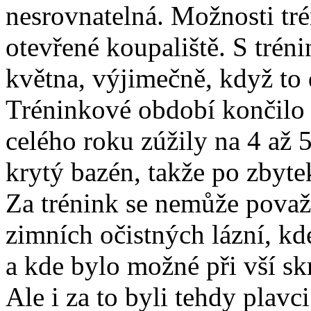
nesrovnatelná. Možnosti tré
otevřené koupaliště. S trén
května, výjimečně, když to
Tréninkové období končilo v
celého roku zúžily na 4 až 
krytý bazén, takže po zbyte
Za trénink se nemůže považ
zimních očistných lázní, kd
a kde bylo možné při vší sk
Ale i za to byli tehdy plavc