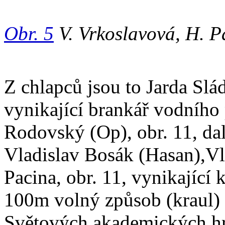
Obr. 5
V. Vrkoslavová, H. 
Z chlapců jsou to Jarda Slád
vynikající brankář vodního
Rodovský (Op), obr. 11, da
Vladislav Bosák (Hasan),Vl
Pacina, obr. 11, vynikající 
100m volný způsob (kraul) 
Světových akademických hrác