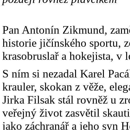
Pan Antonín Zikmund, zamě
historie jičínského sportu,
krasobruslař a hokejista, v l
S ním si nezadal Karel Pac
krauler, skokan z věže, ele
Jirka Filsak stál rovněž u 
veřejný život zasvětil skaut
jako záchranář a jeho syn H