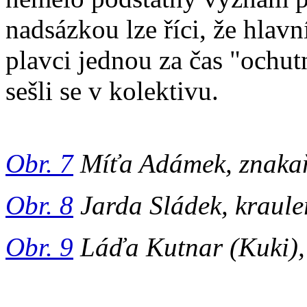
nadsázkou lze říci, že hlav
plavci jednou za čas "ochutn
sešli se v kolektivu.
Obr. 7
Míťa Adámek, znakař
Obr. 8
Jarda Sládek, kraule
Obr. 9
Láďa Kutnar (Kuki), 