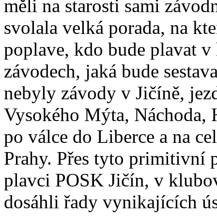
měli na starosti sami závod
svolala velká porada, na kte
poplave, kdo bude plavat v 
závodech, jaká bude sestav
nebyly závody v Jičíně, jezd
Vysokého Mýta, Náchoda, H
po válce do Liberce a na ce
Prahy. Přes tyto primitivní
plavci POSK Jičín, v klubo
dosáhli řady vynikajících ú