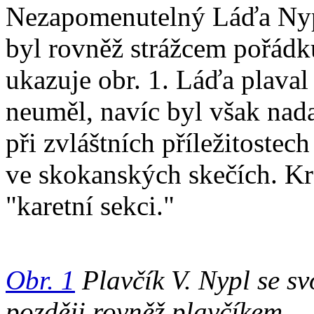
Nezapomenutelný Láďa Nypl
byl rovněž strážcem pořádku
ukazuje obr. 1. Láďa plaval 
neuměl, navíc byl však nada
při zvláštních příležitoste
ve skokanských skečích. Kro
"karetní sekci."
Obr. 1
Plavčík V. Nypl se s
později rovněž plavčíkem