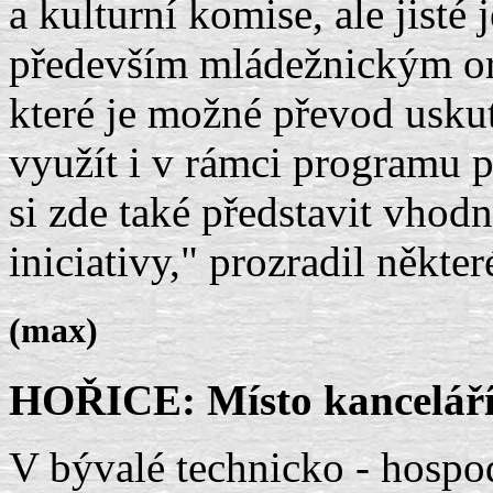
a kulturní komise, ale jisté
především mládežnickým org
které je možné převod usku
využít i v rámci programu 
si zde také představit vhod
iniciativy," prozradil někte
(max)
HOŘICE: Místo kanceláří
V bývalé technicko - hosp