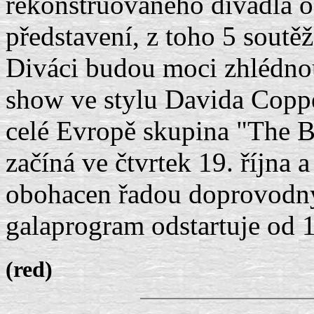
rekonstruovaného divadla o
představení, z toho 5 soutě
Diváci budou moci zhlédnou
show ve stylu Davida Coppe
celé Evropě skupina "The 
začíná ve čtvrtek 19. října 
obohacen řadou doprovodný
galaprogram odstartuje od 
(red)