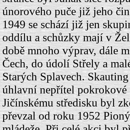
únorového puče již jeho či
1949 se schází již jen skupi
oddílu a schůzky mají v Žel
době mnoho výprav, dále ma
Čech, do údolí Střely a mal
Starých Splavech. Skauting
úhlavní nepřítel pokrokové 
Jičínskému středisku byl zk
převzal od roku 1952 Pioný
mládeže. Při celé akci byl