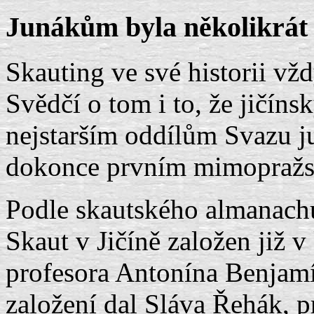
Junákům byla několikrát 
Skauting ve své historii vžd
Svědčí o tom i to, že jičíns
nejstarším oddílům Svazu ju
dokonce prvním mimopražs
Podle skautského almanach
Skaut v Jičíně založen již 
profesora Antonína Benjamí
založení dal Sláva Řehák, p