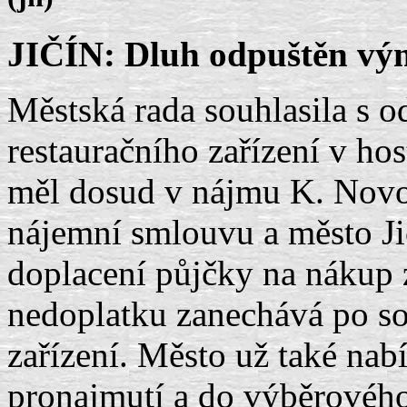
JIČÍN: Dluh odpuštěn vým
Městská rada souhlasila s o
restauračního zařízení v ho
měl dosud v nájmu K. Novot
nájemní smlouvu a město Ji
doplacení půjčky na nákup z
nedoplatku zanechává po so
zařízení. Město už také nab
pronajmutí a do výběrového