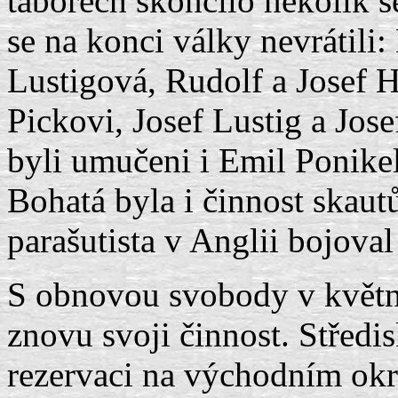
táborech skončilo několik se
se na konci války nevrátil
Lustigová, Rudolf a Josef H
Pickovi, Josef Lustig a Jos
byli umučeni i Emil Ponike
Bohatá byla i činnost skautů
parašutista v Anglii bojoval
S obnovou svobody v květnu
znovu svoji činnost. Středi
rezervaci na východním ok