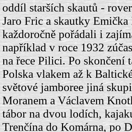
oddíl starších skautů - rov
Jaro Fric a skautky Emičk
každoročně pořádali i zajíma
například v roce 1932 zúčas
na řece Pilici. Po skončení 
Polska vlakem až k Baltick
světové jamboree jiná skupi
Moranem a Václavem Knotke
tábor na dvou lodích, kaja
Trenčína do Komárna, po 