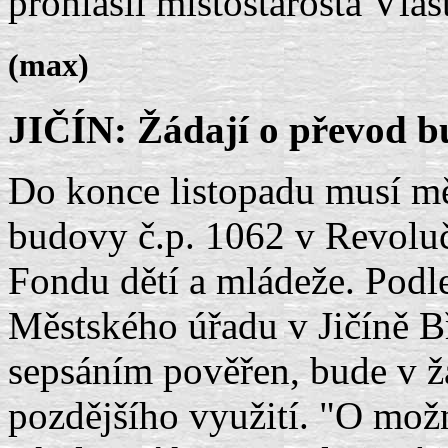
prohlásil místostarosta Vla
(max)
JIČÍN: Žádají o převod b
Do konce listopadu musí mě
budovy č.p. 1062 v Revoluční
Fondu dětí a mládeže. Podl
Městského úřadu v Jičíně Bř
sepsáním pověřen, bude v žá
pozdějšího využití. "O možn