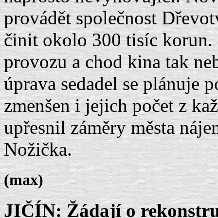
provádět společnost Dřevot
činit okolo 300 tisíc korun.
provozu a chod kina tak neb
úprava sedadel se plánuje p
zmenšen i jejich počet z kaž
upřesnil záměry města náje
Nožička.
(max)
JIČÍN: Žádají o rekonstr