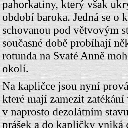
pahorkatiny, který však uk
období baroka. Jedná se o k
schovanou pod větvovým sta
současné době probíhají ně
rotunda na Svaté Anně mohla
okolí.
Na kapličce jsou nyní prov
které mají zamezit zatékání
v naprosto dezolátním stavu
prášek a do kapličky vniká