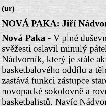
(ur)
NOVÁ PAKA: Jiří Nádvorn
Nová Paka -
V plné duševn
svěžesti oslavil minulý pát
Nádvorník, který je stále ak
basketbalového oddílu a tě
zastává funkci zástupce sta
novopacké sokolovně a rov
basketbalistů. Navíc Nádvo