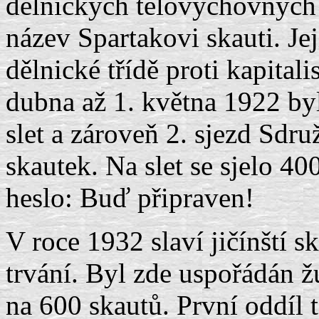
dělnických tělovýchovných 
název Spartakovi skauti. Je
dělnické třídě proti kapital
dubna až 1. května 1922 by
slet a zároveň 2. sjezd Sdru
skautek. Na slet se sjelo 40
heslo: Buď připraven!
V roce 1932 slaví jičínští s
trvání. Byl zde uspořádán žu
na 600 skautů. První oddíl