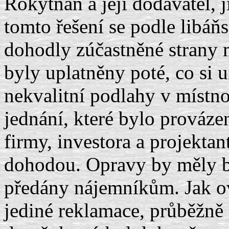
Rokytňan a její dodavatel, 
tomto řešení se podle libáň
dohodly zúčastněné strany
byly uplatněny poté, co si u
nekvalitní podlahy v místno
jednání, které bylo prová
firmy, investora a projektan
dohodou. Opravy by měly bý
předány nájemníkům. Jak ov
jediné reklamace, průběžně s