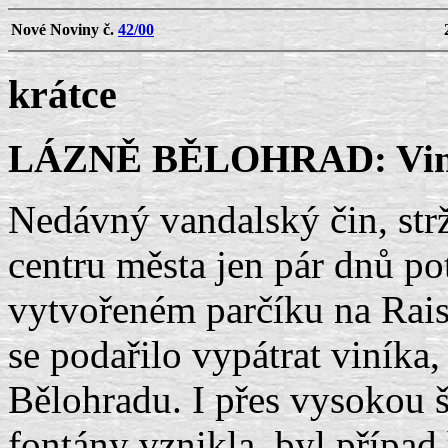
Nové Noviny č.
42/00
krátce
LÁZNĚ BĚLOHRAD: Viník
Nedávný vandalský čin, str
centru města jen pár dnů po
vytvořeném parčíku na Raiso
se podařilo vypátrat viníka, 
Bělohradu. I přes vysokou 
fontány vznikla, byl případ