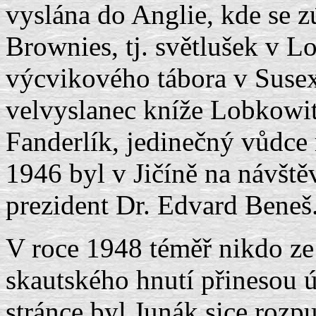
vyslána do Anglie, kde se z
Brownies, tj. světlušek v 
výcvikového tábora v Susexu
velvyslanec kníže Lobkowit
Fanderlík, jedinečný vůdce
1946 byl v Jičíně na návště
prezident Dr. Edvard Beneš
V roce 1948 téměř nikdo ze 
skautského hnutí přinesou ú
stránce byl Junák sice rozpu