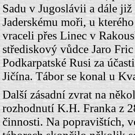
Sadu v Jugoslávii a dále ji
Jaderskému moři, u kterého 
vraceli přes Linec v Rakou
střediskový vůdce Jaro Fric
Podkarpatské Rusi za účasti 
Jičína. Tábor se konal u K
Další zásadní zvrat na něko
rozhodnutí K.H. Franka z 28
činnosti. Na popravištích, 