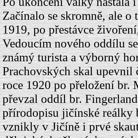
Po ukončení války nastala 
Začínalo se skromně, ale o 
1919, po přestávce živoření,
Vedoucím nového oddílu se 
známý turista a výborný hor
Prachovských skal upevnil 
roce 1920 po přeložení br.
převzal oddíl br. Fingerlan
přírodopisu jičínské reálky 
vznikly v Jičíně i prvé ska