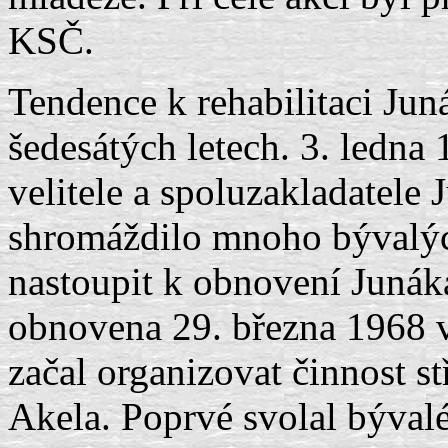
KSČ.
Tendence k rehabilitaci Jun
šedesátých letech. 3. ledna
velitele a spoluzakladatele
shromáždilo mnoho bývalýc
nastoupit k obnovení Junák
obnovena 29. března 1968 v
začal organizovat činnost st
Akela. Poprvé svolal býval