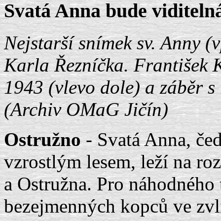
Svatá Anna bude viditelná
Nejstarší snímek sv. Anny (
Karla Řezníčka. František K
1943 (vlevo dole) a záběr s
(Archiv OMaG Jičín)
Ostružno
- Svatá Anna, če
vzrostlým lesem, leží na ro
a Ostružna. Pro náhodného t
bezejmenných kopců ve zvln