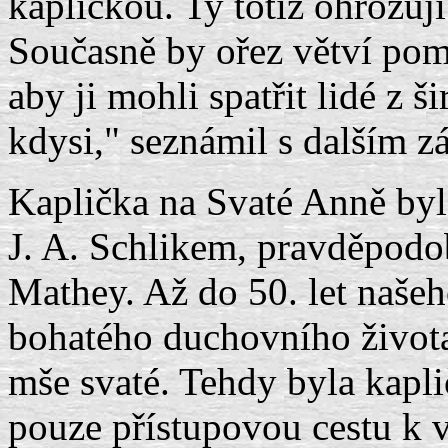
kapličkou. Ty totiž ohrožuj
Současně by ořez větví pomo
aby ji mohli spatřit lidé z 
kdysi," seznámil s dalším 
Kaplička na Svaté Anně by
J. A. Schlikem, pravděpodo
Mathey. Až do 50. let našeho
bohatého duchovního života,
mše svaté. Tehdy byla kaplič
pouze přístupovou cestu k v