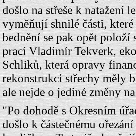
došlo na střeše k natažení 
vyměňují shnilé části, kter
bednění se pak opět položí s
prací Vladimír Tekverk, ek
Schliků, která opravy finan
rekonstrukci střechy měly 
ale nejde o jediné změny n
"Po dohodě s Okresním úřad
došlo k částečnému ořezání 