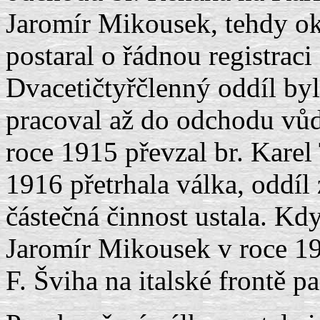
Jaromír Mikousek, tehdy ok
postaral o řádnou registraci
Dvacetičtyřčlenný oddíl byl
pracoval až do odchodu vůdc
roce 1915 převzal br. Karel
1916 přetrhala válka, oddíl
částečná činnost ustala. Kd
Jaromír Mikousek v roce 19
F. Šviha na italské frontě pa