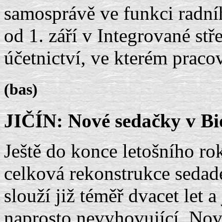
samosprávě ve funkci radní
od 1. září v Integrované st
účetnictví, ve kterém pracov
(bas)
JIČÍN: Nové sedačky v Bi
Ještě do konce letošního ro
celková rekonstrukce sedade
slouží již téměř dvacet let a 
naprosto nevyhovující. Nov