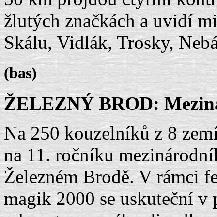
žlutých značkách a uvidí m
Skálu, Vidlák, Trosky, Nebá
(bas)
ŽELEZNÝ BROD: Mezinár
Na 250 kouzelníků z 8 zemí
na 11. ročníku mezinárodníh
Železném Brodě. V rámci f
magik 2000 se uskuteční v 