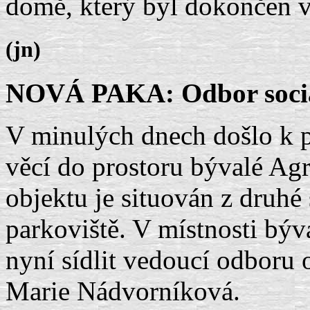
domě, který byl dokončen v
(jn)
NOVÁ PAKA: Odbor sociál
V minulých dnech došlo k p
věcí do prostoru bývalé Ag
objektu je situován z druhé
parkoviště. V místnosti býv
nyní sídlit vedoucí odboru 
Marie Nádvorníková.