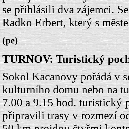
se přihlásili dva zájemci. S
Radko Erbert, který s měst
(pe)
TURNOV: Turistický poc
Sokol Kacanovy pořádá v sob
kulturního domu nebo na tu
7.00 a 9.15 hod. turistick
připravili trasy v rozmezí o
50 km projdou čtyřmi kont