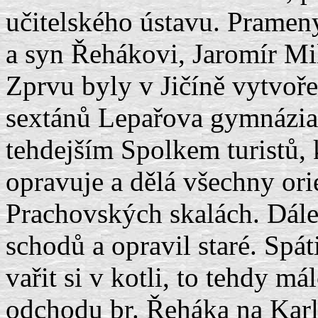
učitelského ústavu. Prameny 
a syn Řehákovi, Jaromír Mi
Zprvu byly v Jičíně vytvoř
sextánů Lepařova gymnázia.
tehdejším Spolkem turistů, 
opravuje a dělá všechny ori
Prachovských skalách. Dále
schodů a opravil staré. Spát
vařit si v kotli, to tehdy m
odchodu br. Řeháka na Karl