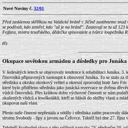
Nové Noviny č.
32/01
Před zasklenou skříňkou na Valdické bráně v Jičíně zastihneme snad v
se podívali, kdo zemřel, kdo "už je na bráně". Zastavují se tu už 123
Fejfara, mistra tesařského, dědečka spisovatele a tvůrce loupežníka
(Ú)
Okupace sovětskou armádou a důsledky pro Junáka
V šedesátých letech se objevovaly tendence k rehabilitaci Junáka. 3.
činovníků připravených nastoupit k obnovení Junáka. To se stalo za 
střediska a okrsku okrskový velitel a okresní zpravodaj bratr Jaro Fri
které bylo přiděleno středisku jako junácká rezervace se dvěma dřev
vůdců činovníků. Přes krátkou dobu výchovné činnosti se nám podařilo
zkušených vůdců a lesoškoláků, kteří se hlásili do služby vlasti a m
okupovat naši vlast.
Přesto naše činnost nepřestala a oddíly i střediska zatím pracovaly dá
stromu Svobody - lípy a javoru na Čeřovce. Taktéž byl dne 27. října v
Tehdejší Svobodné slovo o této události napsalo: "V předvečer 50. v