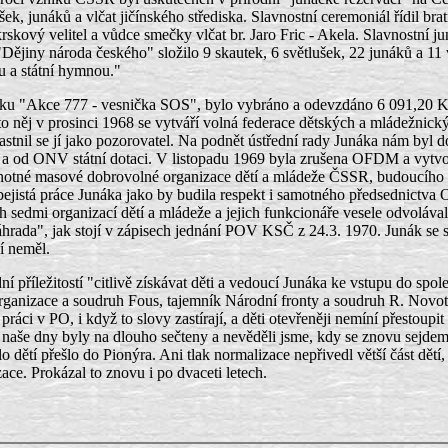
ek, junáků a vlčat jičínského střediska. Slavnostní ceremoniál řídil brat
rskový velitel a vůdce smečky vlčat br. Jaro Fric - Akela. Slavnostní j
"Dějiny národa českého" složilo 9 skautek, 6 světlušek, 22 junáků a 11 v
u a státní hymnou."
bírku "Akce 777 - vesnička SOS", bylo vybráno a odevzdáno 6 091,20 K
něj v prosinci 1968 se vytváří volná federace dětských a mládežnickýc
stnil se jí jako pozorovatel. Na podnět ústřední rady Junáka nám byl
ku a od ONV státní dotaci. V listopadu 1969 byla zrušena OFDM a vyt
notné masové dobrovolné organizace dětí a mládeže ČSSR, budoucího S
 a sebejistá práce Junáka jako by budila respekt i samotného předsedn
ch sedmi organizací dětí a mládeže a jejich funkcionáře vesele odvoláv
rada", jak stojí v zápisech jednání POV KSČ z 24.3. 1970. Junák se si
í neměl.
ní příležitostí "citlivě získávat děti a vedoucí Junáka ke vstupu do sp
rganizace a soudruh Fous, tajemník Národní fronty a soudruh R. Novo
a práci v PO, i když to slovy zastírají, a děti otevřeněji nemíní přestou
 naše dny byly na dlouho sečteny a nevěděli jsme, kdy se znovu sejdem
 dětí přešlo do Pionýra. Ani tlak normalizace nepřivedl větší část dětí,
ce. Prokázal to znovu i po dvaceti letech.