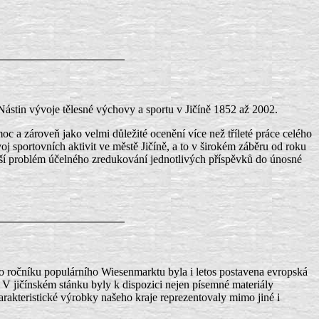
Nástin vývoje tělesné výchovy a sportu v Jičíně 1852 až 2002.
c a zároveň jako velmi důležité ocenění více než tříleté práce celého
 sportovních aktivit ve městě Jičíně, a to v širokém záběru od roku
řeší problém účelného zredukování jednotlivých příspěvků do únosné
ho ročníku populárního Wiesenmarktu byla i letos postavena evropská
. V jičínském stánku byly k dispozici nejen písemné materiály
Charakteristické výrobky našeho kraje reprezentovaly mimo jiné i