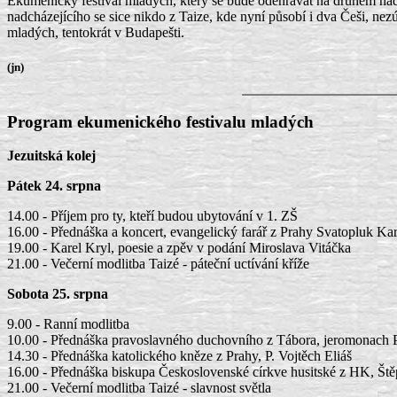
Ekumenický festival mladých, který se bude odehrávat na druhém nádv
nadcházejícího se sice nikdo z Taize, kde nyní působí i dva Češi, nez
mladých, tentokrát v Budapešti.
(jn)
Program ekumenického festivalu mladých
Jezuitská kolej
Pátek 24. srpna
14.00 - Příjem pro ty, kteří budou ubytování v 1. ZŠ
16.00 - Přednáška a koncert, evangelický farář z Prahy Svatopluk Ka
19.00 - Karel Kryl, poesie a zpěv v podání Miroslava Vitáčka
21.00 - Večerní modlitba Taizé - páteční uctívání kříže
Sobota 25. srpna
9.00 - Ranní modlitba
10.00 - Přednáška pravoslavného duchovního z Tábora, jeromonach
14.30 - Přednáška katolického kněze z Prahy, P. Vojtěch Eliáš
16.00 - Přednáška biskupa Československé církve husitské z HK, Št
21.00 - Večerní modlitba Taizé - slavnost světla