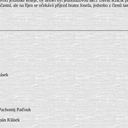
oří jezuitské koleje, by neměl být jednorázovou akcí. David Kracík př
účastní, ale na říjen se očekává příjezd bratra Josefa, jednoho z členů
rásek
 Pachomij Paďouk
ěpán Klásek