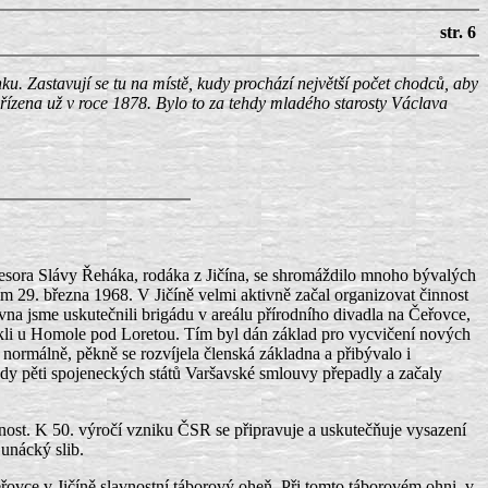
str. 6
u. Zastavují se tu na místě, kudy prochází největší počet chodců, aby
zřízena už v roce 1878. Bylo to za tehdy mladého starosty Václava
ofesora Slávy Řeháka, rodáka z Jičína, se shromáždilo mnoho bývalých
 29. března 1968. V Jičíně velmi aktivně začal organizovat činnost
ervna jsme uskutečnili brigádu v areálu přírodního divadla na Čeřovce,
rokli u Homole pod Loretou. Tím byl dán základ pro vycvičení nových
normálně, pěkně se rozvíjela členská základna a přibývalo i
mády pěti spojeneckých států Varšavské smlouvy přepadly a začaly
činnost. K 50. výročí vzniku ČSR se připravuje a uskutečňuje vysazení
junácký slib.
řovce v Jičíně slavnostní táborový oheň. Při tomto táborovém ohni, v