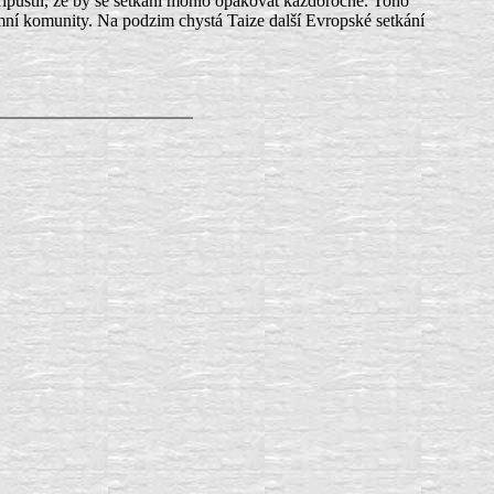
ipustil, že by se setkání mohlo opakovat každoročně. Toho
 tamní komunity. Na podzim chystá Taize další Evropské setkání