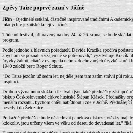
Zpěvy Taize poprvé zazní v Jičíně
Jičín -
Ojedinělé setkání, částečně inspirované tradičními Akademický
mladých v jezuitské koleji v Jičíně.
Třídenní festival, připravený na dny 24. až 26. srpna, se bude sklád
program.
Podle jednoho z hlavních pořadatelů Davida Kracíka spočívá podstata
abychom se poznali a vzájemně se potřebovali," vyzdvihuje Kracík hl
úryvky žalmů, citátů z evangelia nebo z dochovaných úryvků staré křes
1940 založil bratr Roger Schutz.
"Do Taize jezdím už sedm let, nejdéle jsem tam zatím strávil půl roku
inspiraci.
Druhou významnou složkou festivalu jsou také přednášky zástupců rů
biskup Československé církve husitské Štěpán Klásek. Přednášky org
menším rozsahu, bychom chtěli nabídnout i zde v Jičíně. Přednášející j
besedy i do Železnice.
Po každé přednášce bude následovat panelová diskuze, otázky mají bý
kdokoliv, jsou určeny všem ve věku od deseti do devadesáti let," říká