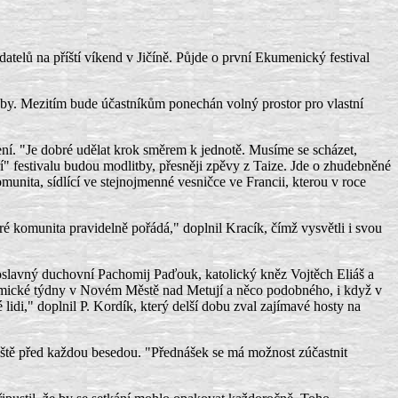
telů na příští víkend v Jičíně. Půjde o první Ekumenický festival
užby. Mezitím bude účastníkům ponechán volný prostor pro vlastní
ní. "Je dobré udělat krok směrem k jednotě. Musíme se scházet,
" festivalu budou modlitby, přesněji zpěvy z Taize. Jde o zhudebněné
unita, sídlící ve stejnojmenné vesničce ve Francii, kterou v roce
ré komunita pravidelně pořádá," doplnil Kracík, čímž vysvětli i svou
oslavný duchovní Pachomij Paďouk, katolický kněz Vojtěch Eliáš a
demické týdny v Novém Městě nad Metují a něco podobného, i když v
lidi," doplnil P. Kordík, který delší dobu zval zajímavé hosty na
eště před každou besedou. "Přednášek se má možnost zúčastnit