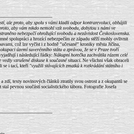
tí, ale proto, aby spolu s vámi kladli odpor kontrarevoluci, obhájili
la proto, aby vám nikdo nemohl vzít svobodu, dobytou s námi ve
dstraněno nebezpečí ohrožující svobodu a nezávislost Československa.
emné spolupráci a hrozící nebezpečím ze západu stěží mohly ovlivnit
ami, což lze vyčíst i z hodně "učesané" kroniky města Jičína,
okupaci území suverénního státu a zprávou, že se v Praze tvoří
yjadřují i následující řádky:
Nákupní horečka zachvátila rázem celé
 vedly vzrušené diskuse k současné situaci
. Ne všichni však obraceli
se i tací, kteří
"využili stávajících zmatků k rozkrádání státního i
 zdí, texty novinových článků ztratily svou ostrost a z okupantů se
stal pevnou součástí socialistického tábora. Fotografie Josefa
je.