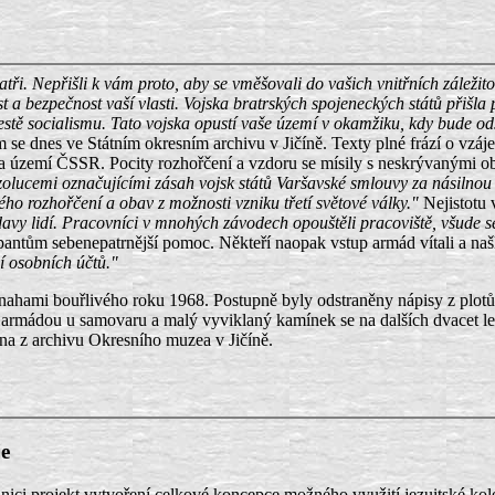
tři. Nepřišli k vám proto, aby se vměšovali do vašich vnitřních záležitos
ost a bezpečnost vaší vlasti. Vojska bratrských spojeneckých států přiš
estě socialismu. Tato vojska opustí vaše území v okamžiku, kdy bude o
se dnes ve Státním okresním archivu v Jičíně. Texty plné frází o vzáj
zemí ČSSR. Pocity rozhořčení a vzdoru se mísily s neskrývanými obav
olucemi označujícími zásah vojsk států Varšavské smlouvy za násilnou 
ého rozhořčení a obav z možnosti vzniku třetí světové války."
Nejistotu v
avy lidí. Pracovníci v mnohých závodech opouštěli pracoviště, všude se
antům sebenepatrnější pomoc. Někteří naopak vstup armád vítali a našli 
í osobních účtů."
nahami bouřlivého roku 1968. Postupně byly odstraněny nápisy z plotů a
ou armádou u samovaru a malý vyviklaný kamínek se na dalších dvacet let 
ena z archivu Okresního muzea v Jičíně.
je
nici projekt vytvoření celkové koncepce možného využití jezuitské kole