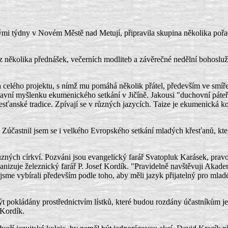
mi týdny v Novém Městě nad Metují, připravila skupina několika pořada
at z několika přednášek, večerních modliteb a závěrečné nedělní bohosl
 celého projektu, s nímž mu pomáhá několik přátel, především ve smíře
avní myšlenku ekumenického setkání v Jičíně. Jakousi "duchovní páteří
ťanské tradice. Zpívají se v různých jazycích. Taize je ekumenická kom
. Zúčastnil jsem se i velkého Evropského setkání mladých křesťanů, kte
zných církví. Pozváni jsou evangelický farář Svatopluk Karásek, prav
anizuje železnický farář P. Josef Kordík. "Pravidelně navštěvuji Aka
sme vybírali především podle toho, aby měli jazyk přijatelný pro mladé 
t pokládány prostřednictvím lístků, které budou rozdány účastníkům j
 Kordík.