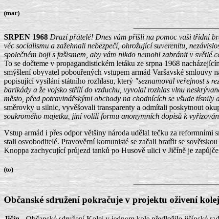
(mar)
SRPEN 1968
Drazí přátelé! Dnes vám přišli na pomoc vaši třídní bra
věc socialismu a zažehnali nebezpečí, ohrožující suverenitu, nezávisl
společném boji s fašismem, aby vám nikdo nemohl zabránit v světlé c
To se dočteme v propagandistickém letáku ze srpna 1968 nacházejícím 
smýšlení obyvatel pobouřených vstupem armád Varšavské smlouvy na ú
popisující vysílání státního rozhlasu, který
"seznamoval veřejnost s rez
barikády a že vojsko střílí do vzduchu, vyvolal rozhlas vlnu neskrývan
město, před potravinářskými obchody na chodnících se všude tísnily d
směrovky u silnic, vyvěšovali transparenty a odmítali poskytnout okup
soukromého majetku, jiní volili formu anonymních dopisů k vyřizován
Vstup armád i přes odpor většiny národa udělal tečku za reformními s
stali osvoboditelé. Pravověrní komunisté se začali bratřit se sovětsk
Knoppa zachycující průjezd tanků po Husově ulici v Jičíně je zapůjč
(to)
Občanské sdružení pokračuje v projektu oživení kole
Jičín
- Občanské sdružení Kolej v jednom kole předložilo jičínské rad