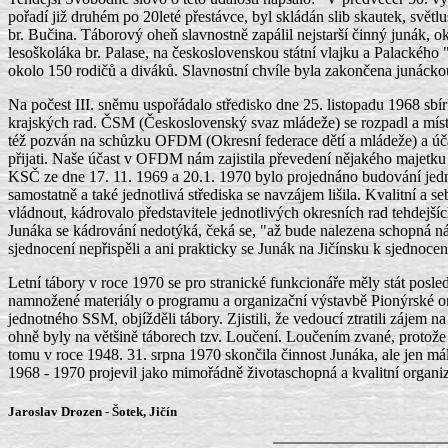
pořadí již druhém po 20leté přestávce, byl skládán slib skautek, světluš
br. Bučina. Táborový oheň slavnostně zapálil nejstarší činný junák, ok
lesoškoláka br. Palase, na československou státní vlajku a Palackého 
okolo 150 rodičů a diváků. Slavnostní chvíle byla zakončena junácko
Na počest III. sněmu uspořádalo středisko dne 25. listopadu 1968 s
krajských rad. ČSM (Československý svaz mládeže) se rozpadl a místo 
též pozván na schůzku OFDM (Okresní federace dětí a mládeže) a úča
přijati. Naše účast v OFDM nám zajistila převedení nějakého majet
KSČ ze dne 17. 11. 1969 a 20.1. 1970 bylo projednáno budování jed
samostatně a také jednotlivá střediska se navzájem lišila. Kvalitní
vládnout, kádrovalo představitele jednotlivých okresních rad tehdejší
Junáka se kádrování nedotýká, čeká se, "až bude nalezena schopná náh
sjednocení nepřispěli a ani prakticky se Junák na Jičínsku k sjednocen
Letní tábory v roce 1970 se pro stranické funkcionáře měly stát posled
namnožené materiály o programu a organizační výstavbě Pionýrské o
jednotného SSM, objížděli tábory. Zjistili, že vedoucí ztratili zájem n
ohně byly na většině táborech tzv. Loučení. Loučením zvané, protože
tomu v roce 1948. 31. srpna 1970 skončila činnost Junáka, ale jen málo
1968 - 1970 projevil jako mimořádně životaschopná a kvalitní organiza
Jaroslav Drozen - Šotek, Jičín