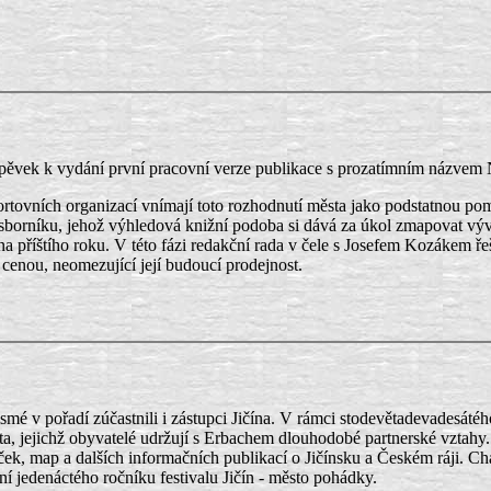
říspěvek k vydání první pracovní verze publikace s prozatímním názvem 
rtovních organizací vnímají toto rozhodnutí města jako podstatnou pomo
sborníku, jehož výhledová knižní podoba si dává za úkol zmapovat vývoj
na příštího roku. V této fázi redakční rada v čele s Josefem Kozákem 
 cenou, neomezující její budoucí prodejnost.
smé v pořadí zúčastnili i zástupci Jičína. V rámci stodevětadevadesáté
sta, jejichž obyvatelé udržují s Erbachem dlouhodobé partnerské vztahy
příruček, map a dalších informačních publikací o Jičínsku a Českém ráji. 
tní jedenáctého ročníku festivalu Jičín - město pohádky.