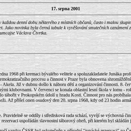
17. srpna 2001
 každou denní dobu některého z místních občanů, často i malou skupink
 let. Jako novinka byla černá tabule k vyvěšování smutečních oznámení 
 Rumcajse Václava Čtvrtka.
 ledna 1968 při kremaci bývalého velitele a spoluzakladatele Junáka pr
demokratizačního procesu a činnost v Praze byla obnovena shromážděním
c - Akela. Již v dubnu došlo k náboru dětí a organizování činnosti. 8. č
ěnými klubovnami. V červenci se konala oblastní lesní škola v lomu - 
 tábořit v Prokopském údolí u hradu Kosti. Činnost pro nás probíhala 
ládeži. Až přišel onen osudový den 20. srpna 1968, kdy od 23 hodin ar
le. Pravidelně se oddíly i středisková rada schází, vyvíjí se výchovná 
 rezervaci uspořádán slavnostní táborový oheň, při kterém byl skládán 
ýročí vzniku ČSSR byl uskutečněn v přírodní "junácké rezervaci" na Če