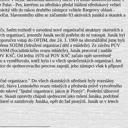
r Palas - Pes, kterému za středisko předal hlášení střediskový velitel
unácký slib do rukou druhého zástupce velitele Riegrovy oblasti -
lčat. Slavnostního slibu se zúčastnilo 83 aktivních junáků a skautek a
čs. Sněm rozhodl o zavedení nové organizační struktury okresních a
h organizací, jenomže Junák necítí potřebu do ní vstoupit. Junák byl
 doporučen vstup do OFDM, dne 24. 3. 1969 na shromáždění jsme byli
vořena SODM (Sdružení organizací dětí a mládeže). Ze závěru PÚV
SM (Socialistického svazu mládeže). Junák pracoval i nadále
ictva OV KSČ. Od ledna 1970 už POV KSČ začalo opět suverénně
alo a vyměňovalo, totéž bylo i u všech společenských organizací. Jen
ce do sjednocovacího procesu zapojil, jeho zástupci však k přípravě
olečné organizace." Do všech skautských středisek byly rozeslány
tný, hlava Leninského svazu mladých a předseda právě vytvořeného
pit do takové "špatné organizace, jakou je Pionýr". Poslední táborové
e. Skauti opravdu chápali sjednocení jako rušení Junáka, podobné
 které si zamilovaly Junáka, opět do řad pionýrů. Junák se v letech