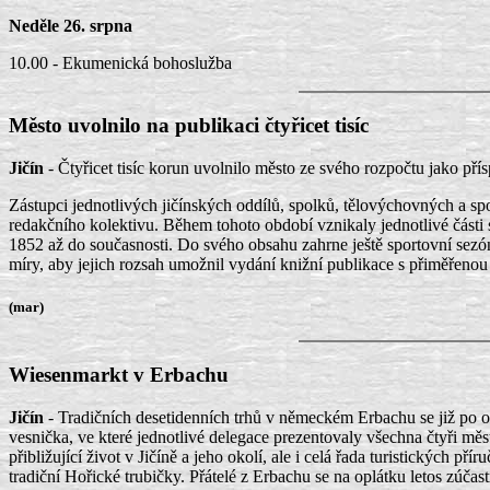
Neděle 26. srpna
10.00 - Ekumenická bohoslužba
Město uvolnilo na publikaci čtyřicet tisíc
Jičín
- Čtyřicet tisíc korun uvolnilo město ze svého rozpočtu jako p
Zástupci jednotlivých jičínských oddílů, spolků, tělovýchovných a spo
redakčního kolektivu. Během tohoto období vznikaly jednotlivé části 
1852 až do současnosti. Do svého obsahu zahrne ještě sportovní sezó
míry, aby jejich rozsah umožnil vydání knižní publikace s přiměřenou
(mar)
Wiesenmarkt v Erbachu
Jičín
- Tradičních desetidenních trhů v německém Erbachu se již po o
vesnička, ve které jednotlivé delegace prezentovaly všechna čtyři mě
přibližující život v Jičíně a jeho okolí, ale i celá řada turistických 
tradiční Hořické trubičky. Přátelé z Erbachu se na oplátku letos zúčas