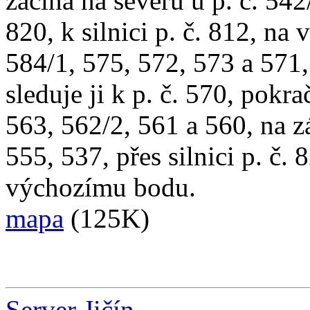
začíná na severu u p. č. 542
820, k silnici p. č. 812, na
584/1, 575, 572, 573 a 571, 
sleduje ji k p. č. 570, pokra
563, 562/2, 561 a 560, na z
555, 537, přes silnici p. č. 
výchozímu bodu.
mapa
(125K)
Server Jičín