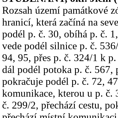
Rozsah území památkové z
hranicí, která začíná na seve
podél p. č. 30, obíhá p. č. 1
vede podél silnice p. č. 536
94, 95, přes p. č. 324/1 k p.
dál podél potoka p. č. 567, p
pokračuje podél p. č. 72, 47
komunikace, kterou u p. č. 
č. 299/2, přechází cestu, po
přechází místní komunikaci 