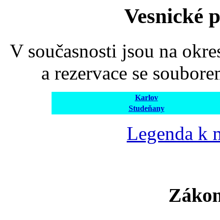
Vesnické 
V současnosti jsou na okr
a rezervace se soubore
Karlov
Studeňany
Legenda k
Zákon