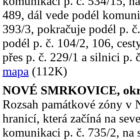
komunikaci p. č. 534/15, na
489, dál vede podél komunik
393/3, pokračuje podél p. č
podél p. č. 104/2, 106, cesty
přes p. č. 229/1 a silnici p
mapa
(112K)
NOVÉ SMRKOVICE, okr. J
Rozsah památkové zóny v 
hranicí, která začíná na seve
komunikaci p. č. 735/2, na 