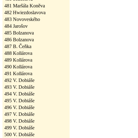
481
Maršála Koněva
482
Hwiezdoslavova
483
Novoveského
484
Jarošov
485
Bolzanova
486
Bolzanova
487
B. Čeňka
488
Kollárova
489
Kollárova
490
Kollárova
491
Kollárova
492
V. Dobiáše
493
V. Dobiáše
494
V. Dobiáše
495
V. Dobiáše
496
V. Dobiáše
497
V. Dobiáše
498
V. Dobiáše
499
V. Dobiáše
500
V. Dobiáše