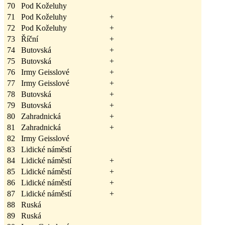
70
Pod Koželuhy
71
Pod Koželuhy
+
72
Pod Koželuhy
+
73
Říční
+
74
Butovská
+
75
Butovská
+
76
Irmy Geisslové
+
77
Irmy Geisslové
+
78
Butovská
+
79
Butovská
+
80
Zahradnická
+
81
Zahradnická
+
82
Irmy Geisslové
83
Lidické náměstí
84
Lidické náměstí
+
85
Lidické náměstí
+
86
Lidické náměstí
+
87
Lidické náměstí
+
88
Ruská
89
Ruská