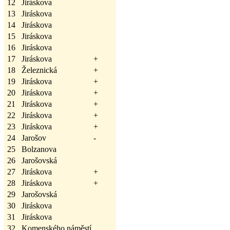
12
Jiráskova
13
Jiráskova
14
Jiráskova
15
Jiráskova
16
Jiráskova
17
Jiráskova
+
18
Železnická
+
19
Jiráskova
+
20
Jiráskova
+
21
Jiráskova
+
22
Jiráskova
+
23
Jiráskova
+
24
Jarošov
-
25
Bolzanova
26
Jarošovská
27
Jiráskova
+
28
Jiráskova
+
29
Jarošovská
30
Jiráskova
31
Jiráskova
32
Komenského náměstí