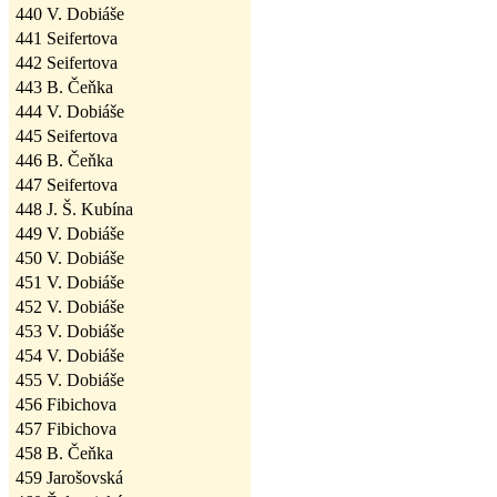
440
V. Dobiáše
441
Seifertova
442
Seifertova
443
B. Čeňka
444
V. Dobiáše
445
Seifertova
446
B. Čeňka
447
Seifertova
448
J. Š. Kubína
449
V. Dobiáše
450
V. Dobiáše
451
V. Dobiáše
452
V. Dobiáše
453
V. Dobiáše
454
V. Dobiáše
455
V. Dobiáše
456
Fibichova
457
Fibichova
458
B. Čeňka
459
Jarošovská