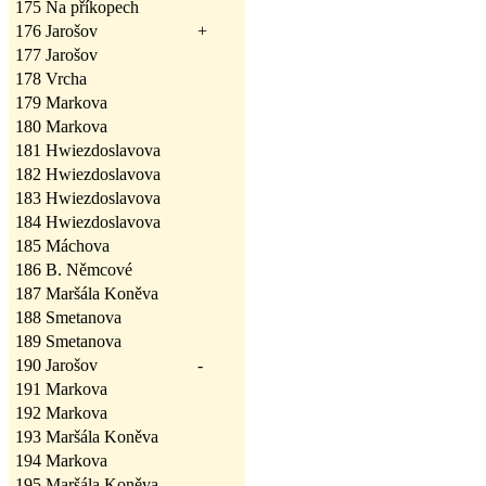
175
Na příkopech
176
Jarošov
+
177
Jarošov
178
Vrcha
179
Markova
180
Markova
181
Hwiezdoslavova
182
Hwiezdoslavova
183
Hwiezdoslavova
184
Hwiezdoslavova
185
Máchova
186
B. Němcové
187
Maršála Koněva
188
Smetanova
189
Smetanova
190
Jarošov
-
191
Markova
192
Markova
193
Maršála Koněva
194
Markova
195
Maršála Koněva