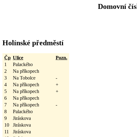
Domovní čísl
Holínské předměstí
Čp
Ulice
Pozn.
1
Palackého
2
Na příkopech
3
Na Tobolce
-
4
Na příkopech
+
5
Na příkopech
+
6
Na příkopech
7
Na příkopech
-
8
Palackého
9
Jiráskova
10
Jiráskova
11
Jiráskova