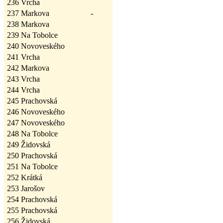
236
Vrcha
237
Markova
-
238
Markova
239
Na Tobolce
240
Novoveského
241
Vrcha
242
Markova
243
Vrcha
244
Vrcha
245
Prachovská
246
Novoveského
247
Novoveského
248
Na Tobolce
249
Židovská
250
Prachovská
251
Na Tobolce
252
Krátká
253
Jarošov
254
Prachovská
255
Prachovská
256
Židovská