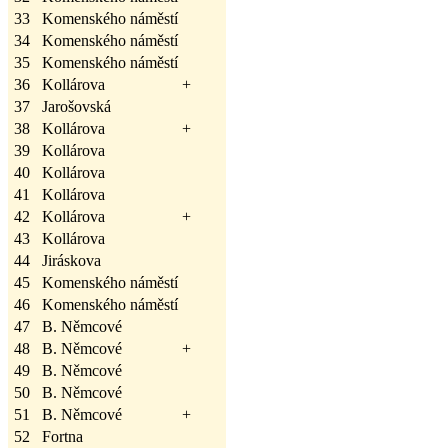
33
Komenského náměstí
34
Komenského náměstí
35
Komenského náměstí
36
Kollárova
+
37
Jarošovská
38
Kollárova
+
39
Kollárova
40
Kollárova
41
Kollárova
42
Kollárova
+
43
Kollárova
44
Jiráskova
45
Komenského náměstí
46
Komenského náměstí
47
B. Němcové
48
B. Němcové
+
49
B. Němcové
50
B. Němcové
51
B. Němcové
+
52
Fortna