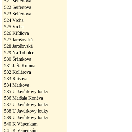
521
Seifertova
522
Seifertova
523
Seifertova
524
Vrcha
525
Vrcha
526
Křídlova
527
Jarošovská
528
Jarošovská
529
Na Tobolce
530
Šrámkova
531
J. Š. Kubína
532
Kollárova
533
Raisova
534
Markova
535
U Javůrkovy louky
536
Maršála Koněva
537
U Javůrkovy louky
538
U Javůrkovy louky
539
U Javůrkovy louky
540
K Vápenkám
541
K Vápenkám