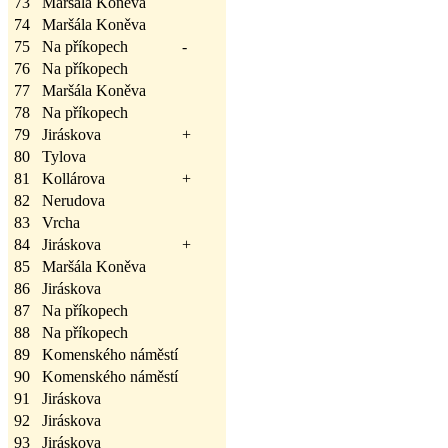
73
Maršála Koněva
74
Maršála Koněva
75
Na příkopech
-
76
Na příkopech
77
Maršála Koněva
78
Na příkopech
79
Jiráskova
+
80
Tylova
81
Kollárova
+
82
Nerudova
83
Vrcha
84
Jiráskova
+
85
Maršála Koněva
86
Jiráskova
87
Na příkopech
88
Na příkopech
89
Komenského náměstí
90
Komenského náměstí
91
Jiráskova
92
Jiráskova
93
Jiráskova