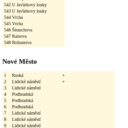
542
U Javůrkovy louky
543
U Javůrkovy louky
544
Vrcha
545
Vrcha
546
Štrauchova
547
Raisova
548
Bolzanova
Nové Město
1
Ruská
+
2
Lidické náměstí
+
3
Lidické náměstí
4
Podhradská
5
Podhradská
6
Podhradská
7
Lidické náměstí
8
Lidické náměstí
9
Lidické náměstí