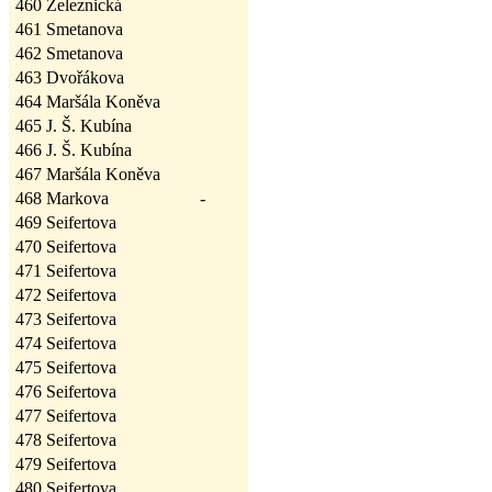
460
Železnická
461
Smetanova
462
Smetanova
463
Dvořákova
464
Maršála Koněva
465
J. Š. Kubína
466
J. Š. Kubína
467
Maršála Koněva
468
Markova
-
469
Seifertova
470
Seifertova
471
Seifertova
472
Seifertova
473
Seifertova
474
Seifertova
475
Seifertova
476
Seifertova
477
Seifertova
478
Seifertova
479
Seifertova
480
Seifertova