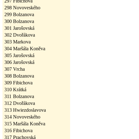
297
Fibichova
298
Novoveského
299
Bolzanova
300
Bolzanova
301
Jarošovská
302
Dvořákova
303
Markova
304
Maršála Koněva
305
Jarošovská
306
Jarošovská
307
Vrcha
308
Bolzanova
309
Fibichova
310
Krátká
311
Bolzanova
312
Dvořákova
313
Hwiezdoslavova
314
Novoveského
315
Maršála Koněva
316
Fibichova
317
Prachovská