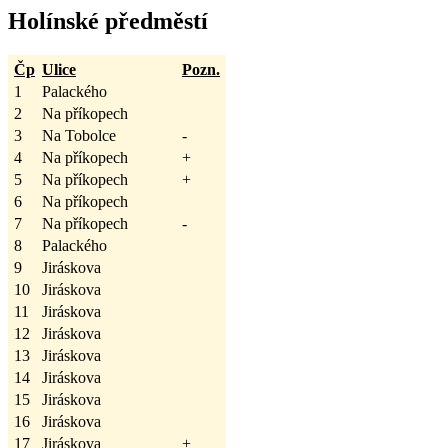
Holínské předměstí
Čp
Ulice
Pozn.
1
Palackého
2
Na příkopech
3
Na Tobolce
-
4
Na příkopech
+
5
Na příkopech
+
6
Na příkopech
7
Na příkopech
-
8
Palackého
9
Jiráskova
10
Jiráskova
11
Jiráskova
12
Jiráskova
13
Jiráskova
14
Jiráskova
15
Jiráskova
16
Jiráskova
17
Jiráskova
+