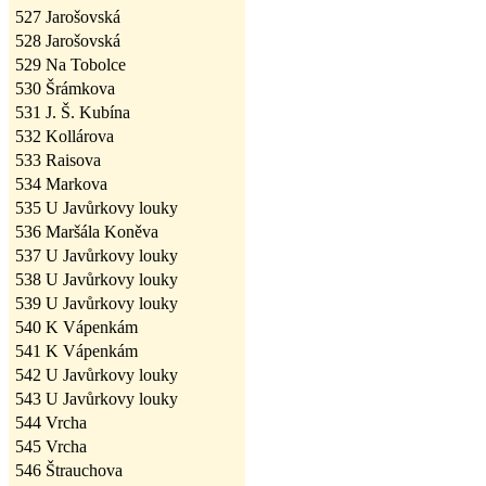
527
Jarošovská
528
Jarošovská
529
Na Tobolce
530
Šrámkova
531
J. Š. Kubína
532
Kollárova
533
Raisova
534
Markova
535
U Javůrkovy louky
536
Maršála Koněva
537
U Javůrkovy louky
538
U Javůrkovy louky
539
U Javůrkovy louky
540
K Vápenkám
541
K Vápenkám
542
U Javůrkovy louky
543
U Javůrkovy louky
544
Vrcha
545
Vrcha
546
Štrauchova