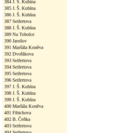
384
J. Š. Kubína
385
J. Š. Kubína
386
J. Š. Kubína
387
Seifertova
388
J. Š. Kubína
389
Na Tobolce
390
Jarošov
391
Maršála Koněva
392
Dvořákova
393
Seifertova
394
Seifertova
395
Seifertova
396
Seifertova
397
J. Š. Kubína
398
J. Š. Kubína
399
J. Š. Kubína
400
Maršála Koněva
401
Fibichova
402
B. Čeňka
403
Seifertova
404
Seifertova