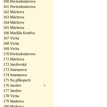
160
Hwiezdoslavova
161
Hwiezdoslavova
162
Máchova
163
Máchova
164
Máchova
165
Máchova
166
Maršála Koněva
167
Vrcha
168
Vrcha
169
Vrcha
170
Hwiezdoslavova
171
Máchova
172
Jarošovská
173
Smetanova
174
Smetanova
175
Na příkopech
176
Jarošov
+
177
Jarošov
178
Vrcha
179
Markova
180
Markova