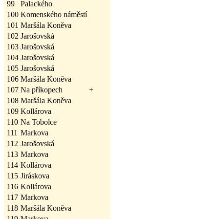
99
Palackého
100
Komenského náměstí
101
Maršála Koněva
102
Jarošovská
103
Jarošovská
104
Jarošovská
105
Jarošovská
106
Maršála Koněva
107
Na příkopech
+
108
Maršála Koněva
109
Kollárova
110
Na Tobolce
111
Markova
112
Jarošovská
113
Markova
114
Kollárova
115
Jiráskova
116
Kollárova
117
Markova
118
Maršála Koněva
119
Markova