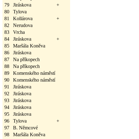
79
Jiráskova
+
80
Tylova
81
Kollárova
+
82
Nerudova
83
Vrcha
84
Jiráskova
+
85
Maršála Koněva
86
Jiráskova
87
Na příkopech
88
Na příkopech
89
Komenského náměstí
90
Komenského náměstí
91
Jiráskova
92
Jiráskova
93
Jiráskova
94
Jiráskova
95
Jiráskova
96
Tylova
+
97
B. Němcové
98
Maršála Koněva