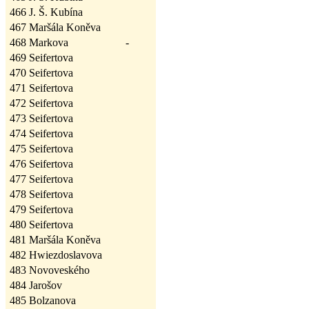
466
J. Š. Kubína
467
Maršála Koněva
468
Markova
-
469
Seifertova
470
Seifertova
471
Seifertova
472
Seifertova
473
Seifertova
474
Seifertova
475
Seifertova
476
Seifertova
477
Seifertova
478
Seifertova
479
Seifertova
480
Seifertova
481
Maršála Koněva
482
Hwiezdoslavova
483
Novoveského
484
Jarošov
485
Bolzanova