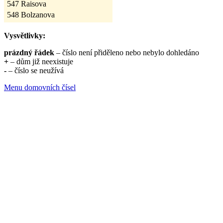
547
Raisova
548
Bolzanova
Vysvětlivky:
prázdný řádek
– číslo není přiděleno nebo nebylo dohledáno
+
– dům již neexistuje
-
– číslo se neužívá
Menu domovních čísel