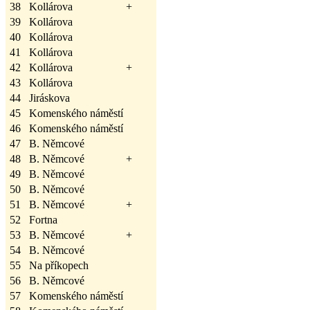
38
Kollárova
+
39
Kollárova
40
Kollárova
41
Kollárova
42
Kollárova
+
43
Kollárova
44
Jiráskova
45
Komenského náměstí
46
Komenského náměstí
47
B. Němcové
48
B. Němcové
+
49
B. Němcové
50
B. Němcové
51
B. Němcové
+
52
Fortna
53
B. Němcové
+
54
B. Němcové
55
Na příkopech
56
B. Němcové
57
Komenského náměstí