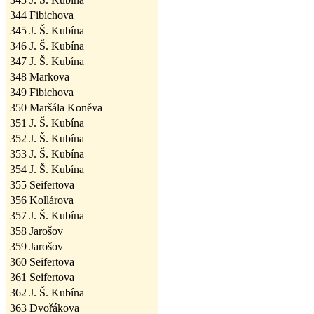
344
Fibichova
345
J. Š. Kubína
346
J. Š. Kubína
347
J. Š. Kubína
348
Markova
349
Fibichova
350
Maršála Koněva
351
J. Š. Kubína
352
J. Š. Kubína
353
J. Š. Kubína
354
J. Š. Kubína
355
Seifertova
356
Kollárova
357
J. Š. Kubína
358
Jarošov
359
Jarošov
360
Seifertova
361
Seifertova
362
J. Š. Kubína
363
Dvořákova