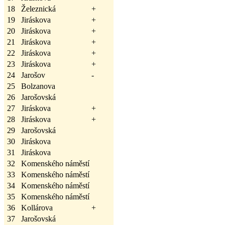
18
Železnická
+
19
Jiráskova
+
20
Jiráskova
+
21
Jiráskova
+
22
Jiráskova
+
23
Jiráskova
+
24
Jarošov
-
25
Bolzanova
26
Jarošovská
27
Jiráskova
+
28
Jiráskova
+
29
Jarošovská
30
Jiráskova
31
Jiráskova
32
Komenského náměstí
33
Komenského náměstí
34
Komenského náměstí
35
Komenského náměstí
36
Kollárova
+
37
Jarošovská