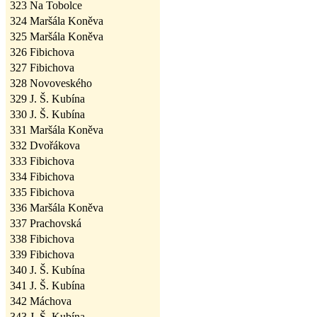
323
Na Tobolce
324
Maršála Koněva
325
Maršála Koněva
326
Fibichova
327
Fibichova
328
Novoveského
329
J. Š. Kubína
330
J. Š. Kubína
331
Maršála Koněva
332
Dvořákova
333
Fibichova
334
Fibichova
335
Fibichova
336
Maršála Koněva
337
Prachovská
338
Fibichova
339
Fibichova
340
J. Š. Kubína
341
J. Š. Kubína
342
Máchova
343
J. Š. Kubína