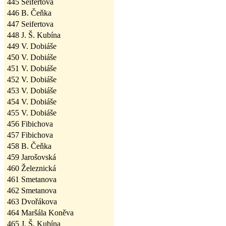
445
Seifertova
446
B. Čeňka
447
Seifertova
448
J. Š. Kubína
449
V. Dobiáše
450
V. Dobiáše
451
V. Dobiáše
452
V. Dobiáše
453
V. Dobiáše
454
V. Dobiáše
455
V. Dobiáše
456
Fibichova
457
Fibichova
458
B. Čeňka
459
Jarošovská
460
Železnická
461
Smetanova
462
Smetanova
463
Dvořákova
464
Maršála Koněva
465
J. Š. Kubína