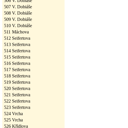
506
V. Dobiáše
507
V. Dobiáše
508
V. Dobiáše
509
V. Dobiáše
510
V. Dobiáše
511
Máchova
512
Seifertova
513
Seifertova
514
Seifertova
515
Seifertova
516
Seifertova
517
Seifertova
518
Seifertova
519
Seifertova
520
Seifertova
521
Seifertova
522
Seifertova
523
Seifertova
524
Vrcha
525
Vrcha
526
Křídlova