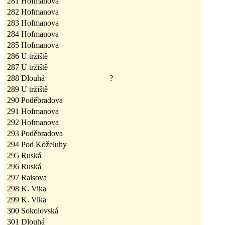
281
Hofmanova
282
Hofmanova
283
Hofmanova
284
Hofmanova
285
Hofmanova
286
U tržiště
287
U tržiště
288
Dlouhá
?
289
U tržiště
290
Poděbradova
291
Hofmanova
292
Hofmanova
293
Poděbradova
294
Pod Koželuhy
295
Ruská
296
Ruská
297
Raisova
298
K. Vika
299
K. Vika
300
Sokolovská
301
Dlouhá