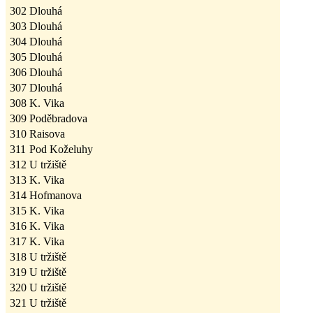
302
Dlouhá
303
Dlouhá
304
Dlouhá
305
Dlouhá
306
Dlouhá
307
Dlouhá
308
K. Vika
309
Poděbradova
310
Raisova
311
Pod Koželuhy
312
U tržiště
313
K. Vika
314
Hofmanova
315
K. Vika
316
K. Vika
317
K. Vika
318
U tržiště
319
U tržiště
320
U tržiště
321
U tržiště