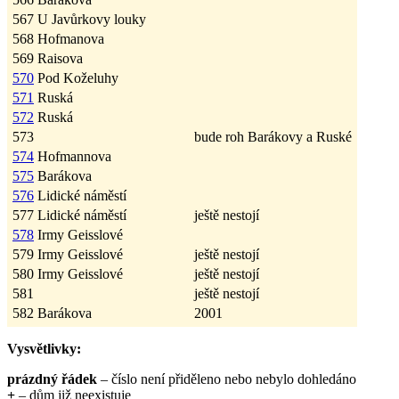
567
U Javůrkovy louky
568
Hofmanova
569
Raisova
570
Pod Koželuhy
571
Ruská
572
Ruská
573
bude roh Barákovy a Ruské
574
Hofmannova
575
Barákova
576
Lidické náměstí
577
Lidické náměstí
ještě nestojí
578
Irmy Geisslové
579
Irmy Geisslové
ještě nestojí
580
Irmy Geisslové
ještě nestojí
581
ještě nestojí
582
Barákova
2001
Vysvětlivky:
prázdný řádek
– číslo není přiděleno nebo nebylo dohledáno
+
– dům již neexistuje