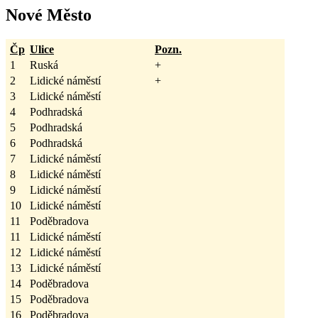
Nové Město
Čp
Ulice
Pozn.
1
Ruská
+
2
Lidické náměstí
+
3
Lidické náměstí
4
Podhradská
5
Podhradská
6
Podhradská
7
Lidické náměstí
8
Lidické náměstí
9
Lidické náměstí
10
Lidické náměstí
11
Poděbradova
11
Lidické náměstí
12
Lidické náměstí
13
Lidické náměstí
14
Poděbradova
15
Poděbradova
16
Poděbradova