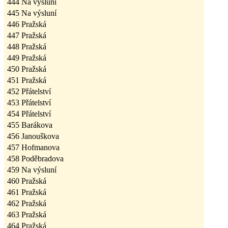
444
Na výsluní
445
Na výsluní
446
Pražská
447
Pražská
448
Pražská
449
Pražská
450
Pražská
451
Pražská
452
Přátelství
453
Přátelství
454
Přátelství
455
Barákova
456
Janouškova
457
Hofmanova
458
Poděbradova
459
Na výsluní
460
Pražská
461
Pražská
462
Pražská
463
Pražská
464
Pražská