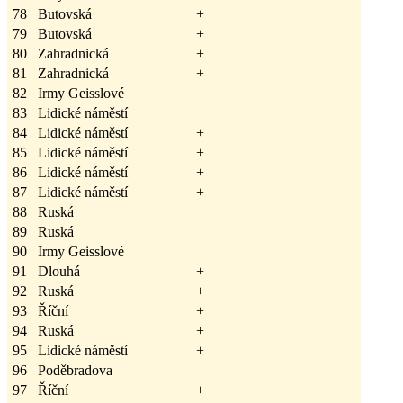
78
Butovská
+
79
Butovská
+
80
Zahradnická
+
81
Zahradnická
+
82
Irmy Geisslové
83
Lidické náměstí
84
Lidické náměstí
+
85
Lidické náměstí
+
86
Lidické náměstí
+
87
Lidické náměstí
+
88
Ruská
89
Ruská
90
Irmy Geisslové
91
Dlouhá
+
92
Ruská
+
93
Říční
+
94
Ruská
+
95
Lidické náměstí
+
96
Poděbradova
97
Říční
+