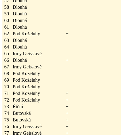
57
Dlouhá
58
Dlouhá
59
Dlouhá
60
Dlouhá
61
Dlouhá
62
Pod Koželuhy
+
63
Dlouhá
64
Dlouhá
65
Irmy Geisslové
66
Dlouhá
+
67
Irmy Geisslové
68
Pod Koželuhy
69
Pod Koželuhy
70
Pod Koželuhy
71
Pod Koželuhy
+
72
Pod Koželuhy
+
73
Říční
+
74
Butovská
+
75
Butovská
+
76
Irmy Geisslové
+
77
Irmy Geisslové
+