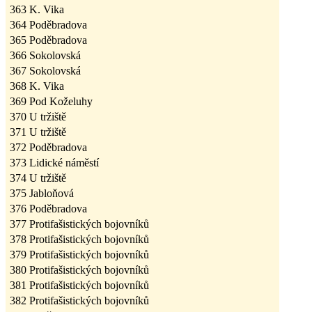
363
K. Vika
364
Poděbradova
365
Poděbradova
366
Sokolovská
367
Sokolovská
368
K. Vika
369
Pod Koželuhy
370
U tržiště
371
U tržiště
372
Poděbradova
373
Lidické náměstí
374
U tržiště
375
Jabloňová
376
Poděbradova
377
Protifašistických bojovníků
378
Protifašistických bojovníků
379
Protifašistických bojovníků
380
Protifašistických bojovníků
381
Protifašistických bojovníků
382
Protifašistických bojovníků