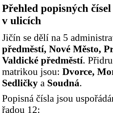
Přehled popisných čísel 
v ulicích
Jičín se dělí na 5 administra
předměstí, Nové Město, Pr
Valdické předměstí
. Přidr
matrikou jsou:
Dvorce, Mor
Sedličky
a
Soudná
.
Popisná čísla jsou uspořádá
řadou 12: