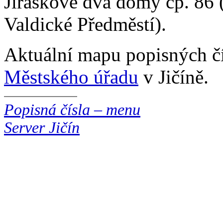
Jiráskově dva domy čp. 86 
Valdické Předměstí).
Aktuální mapu popisných čí
Městského úřadu
v Jičíně.
Popisná čísla – menu
Server Jičín