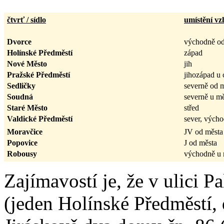
čtvrť / sídlo
umístění vz
Dvorce
východně od
Holínské Předměstí
západ
Nové Město
jih
Pražské Předměstí
jihozápad u 
Sedličky
severně od 
Soudná
severně u mě
Staré Město
střed
Valdické Předměstí
sever, výcho
Moravčice
JV od města
Popovice
J od města
Robousy
východně u 
Zajímavostí je, že v ulici 
(jeden Holínské Předměstí, 