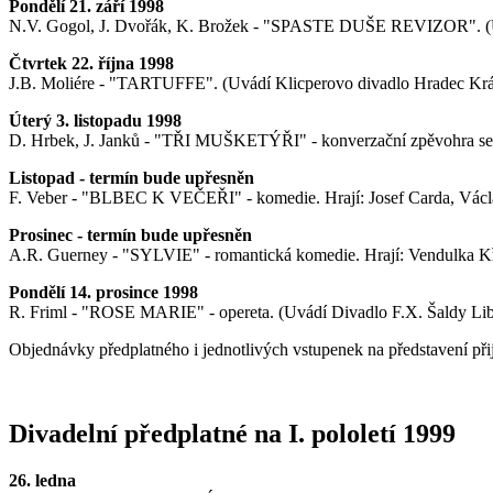
Pondělí 21. září 1998
N.V. Gogol, J. Dvořák, K. Brožek - "SPASTE DUŠE REVIZOR". (Uv
Čtvrtek 22. října 1998
J.B. Moliére - "TARTUFFE". (Uvádí Klicperovo divadlo Hradec Krá
Úterý 3. listopadu 1998
D. Hrbek, J. Janků - "TŘI MUŠKETÝŘI" - konverzační zpěvohra se 
Listopad - termín bude upřesněn
F. Veber - "BLBEC K VEČEŘI" - komedie. Hrají: Josef Carda, Václav
Prosinec - termín bude upřesněn
A.R. Guerney - "SYLVIE" - romantická komedie. Hrají: Vendulka Kří
Pondělí 14. prosince 1998
R. Friml - "ROSE MARIE" - opereta. (Uvádí Divadlo F.X. Šaldy Lib
Objednávky předplatného i jednotlivých vstupenek na představení při
Divadelní předplatné na I. pololetí 1999
26. ledna