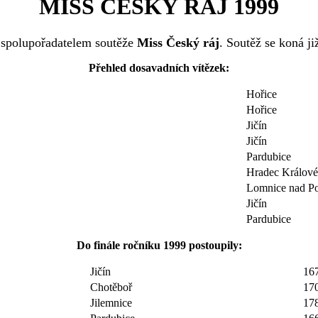
MISS ČESKÝ RÁJ 1999
 spolupořadatelem soutěže
Miss Český ráj
. Soutěž se koná ji
Přehled dosavadních vítězek:
Hořice
Hořice
Jičín
Jičín
Pardubice
Hradec Králové
Lomnice nad P
Jičín
Pardubice
Do finále ročníku 1999 postoupily:
Jičín
16
Chotěboř
17
Jilemnice
17