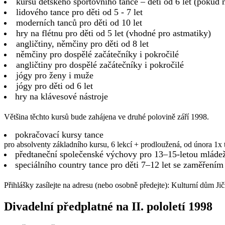
kursů dětského sportovního tance – děti od 6 let (pokud 
lidového tance pro děti od 5 - 7 let
moderních tanců pro děti od 10 let
hry na flétnu pro děti od 5 let (vhodné pro astmatiky)
angličtiny, němčiny pro děti od 8 let
němčiny pro dospělé začátečníky i pokročilé
angličtiny pro dospělé začátečníky i pokročilé
jógy pro ženy i muže
jógy pro děti od 6 let
hry na klávesové nástroje
Většina těchto kursů bude zahájena ve druhé polovině září 1998.
pokračovací kursy tance
pro absolventy základního kursu, 6 lekcí + prodloužená, od února 1x 
předtaneční společenské výchovy pro 13–15-letou mláde
speciálního country tance pro děti 7–12 let se zaměřením
Přihlášky zasílejte na adresu (nebo osobně předejte): Kulturní dům Ji
Divadelní předplatné na II. pololetí 1998