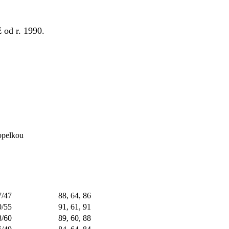
ž od r. 1990.
opelkou
7/47
88, 64, 86
0/55
91, 61, 91
8/60
89, 60, 88