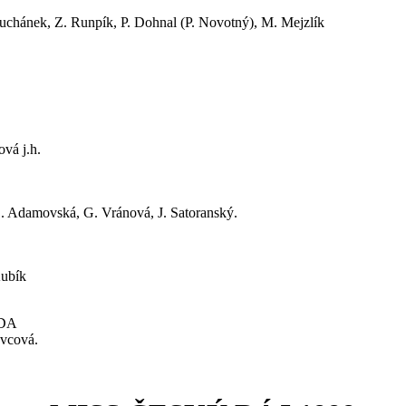
uchánek, Z. Runpík, P. Dohnal (P. Novotný), M. Mejzlík
vá j.h.
. Adamovská, G. Vránová, J. Satoranský.
Kubík
ODA
ovcová.