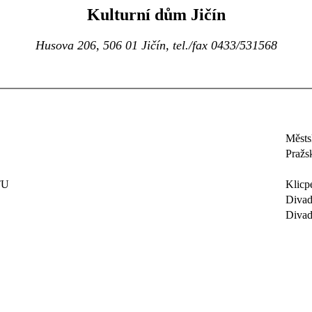
Kulturní dům Jičín
Husova 206, 506 01 Jičín, tel./fax 0433/531568
Městs
Pražs
TU
Klicp
Divad
Divad