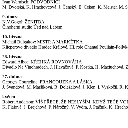
Ivan Wernisch: PODVODNÍCI
M. Dvorská, K. Hrachovcová, J. Čenský, E. Čekan, K. Meister, M. S
9. února
N.V.Gogol: ŽENITBA
Činoherní studio Ústí nad Labem
10. března
Michail Bulgakov: MISTR A MARKÉTKA
Klicperovo divadlo Hradec Králové. Hl. role Chantal Poullain-Polívko
28. března
Edward Albee: KŘEHKÁ ROVNOVÁHA
Divadlo Na Vinohradech. J. Hlaváčová, P. Kostka, H. Maciuchová, Z
27. dubna
Georges Courteline: FRANCOUZKA A LÁSKA
J. Švandová, M. Maršíková, R. Doležalová, J, Klen, I. Vyskočil, R. 
květen
Robert Anderson: VÍŠ PŘECE, ŽE NESLYŠÍM, KDYŽ TEČE V
K. Fialová, J. Brejchová, P. Nárožný, V. Vydra, J. Ptáčník, K. Hrach