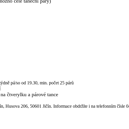
možno celé taneční páry)
týdně pá/so od 19.30, min. počet 25 párů
ž
 na čtverylku a párové tance
čín, Husova 206, 50601 Jičín. Informace obdržíte i na telefonním čísle