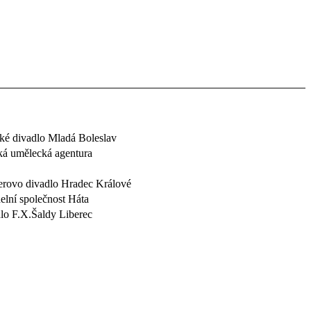
ké divadlo Mladá Boleslav
ká umělecká agentura
erovo divadlo Hradec Králové
elní společnost Háta
lo F.X.Šaldy Liberec