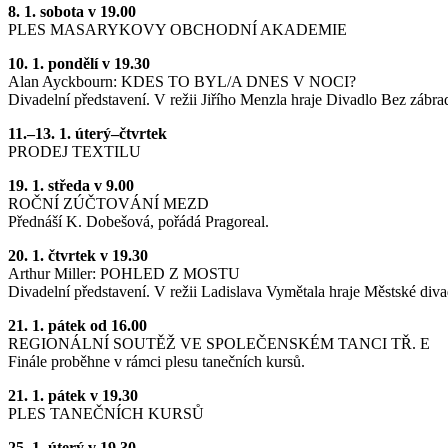
8. 1. sobota v 19.00
PLES MASARYKOVY OBCHODNÍ AKADEMIE
10. 1. pondělí v 19.30
Alan Ayckbourn: KDES TO BYL/A DNES V NOCI?
Divadelní představení. V režii Jiřího Menzla hraje Divadlo Bez zábrad
11.–13. 1. úterý–čtvrtek
PRODEJ TEXTILU
19. 1. středa v 9.00
ROČNÍ ZÚČTOVÁNÍ MEZD
Přednáší K. Dobešová, pořádá Pragoreal.
20. 1. čtvrtek v 19.30
Arthur Miller: POHLED Z MOSTU
Divadelní představení. V režii Ladislava Vymětala hraje Městské diva
21. 1. pátek od 16.00
REGIONÁLNÍ SOUTĚŽ VE SPOLEČENSKÉM TANCI TŘ. E
Finále proběhne v rámci plesu tanečních kursů.
21. 1. pátek v 19.30
PLES TANEČNÍCH KURSŮ
25. 1. úterý v 19.30