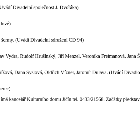
ádí Divadelní společnost J. Dvořáka)
lové)
šermy. (Uvádí Divadelní sdružení CD 94)
 Vydra, Rudolf Hrušínský, Jiří Menzel, Veronika Freimanová, Jana Š
žová, Dana Syslová, Oldřich Vízner, Jaromír Dulava. (Uvádí Divadlo
erec)
jímá kancelář Kulturního domu Jičín tel. 0433/21568. Začátky představ