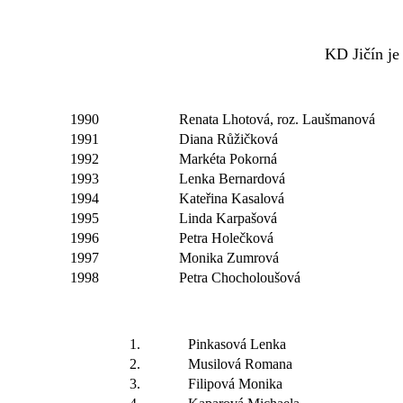
KD Jičín je
1990
Renata Lhotová, roz. Laušmanová
1991
Diana Růžičková
1992
Markéta Pokorná
1993
Lenka Bernardová
1994
Kateřina Kasalová
1995
Linda Karpašová
1996
Petra Holečková
1997
Monika Zumrová
1998
Petra Chocholoušová
1.
Pinkasová Lenka
2.
Musilová Romana
3.
Filipová Monika