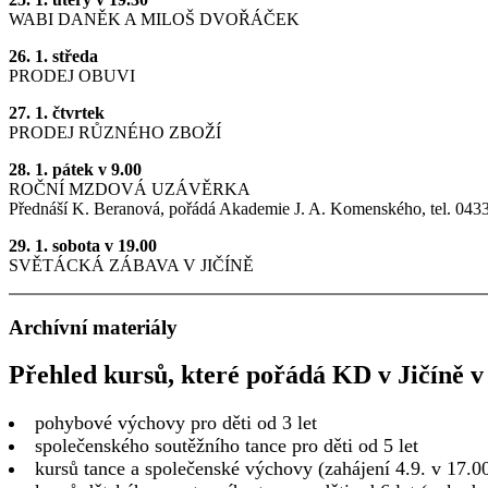
WABI DANĚK A MILOŠ DVOŘÁČEK
26. 1. středa
PRODEJ OBUVI
27. 1. čtvrtek
PRODEJ RŮZNÉHO ZBOŽÍ
28. 1. pátek v 9.00
ROČNÍ MZDOVÁ UZÁVĚRKA
Přednáší K. Beranová, pořádá Akademie J. A. Komenského, tel. 043
29. 1. sobota v 19.00
SVĚTÁCKÁ ZÁBAVA V JIČÍNĚ
Archívní materiály
Přehled kursů, které pořádá KD v Jičíně v 
pohybové výchovy pro děti od 3 let
společenského soutěžního tance pro děti od 5 let
kursů tance a společenské výchovy (zahájení 4.9. v 17.0