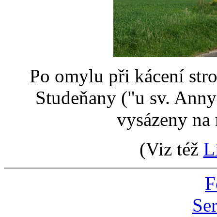
Po omylu při kácení str
Studeňany ("u sv. Anny
vysázeny na m
(Viz též
L
F
Ser