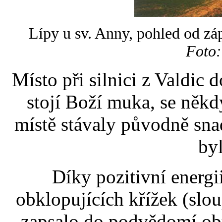
Lípy u sv. Anny, pohled od zá
Foto:
Místo při silnici z Valdic
stojí Boží muka, se něk
místě stávaly původně sna
byl
Díky pozitivní energi
obklopujících křížek (slo
zapsalo do podvědomí oby