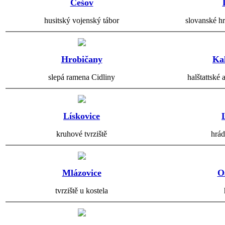
Češov
husitský vojenský tábor
slovanské hr
Hrobičany
Ka
slepá ramena Cidliny
halštattské 
Lískovice
kruhové tvrziště
hrá
Mlázovice
O
tvrziště u kostela