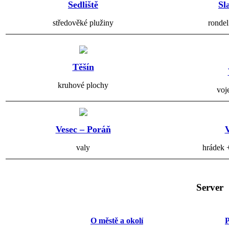
Sedliště
Sl
středověké plužiny
rondel
Těšín
kruhové plochy
voj
Vesec – Poráň
valy
hrádek 
Server
O městě a okolí
P