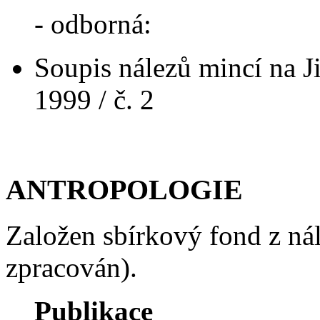
- odborná:
Soupis nálezů mincí na J
1999 / č. 2
ANTROPOLOGIE
Založen sbírkový fond z ná
zpracován).
Publikace