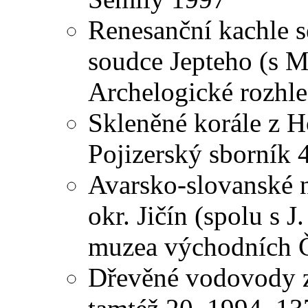
Renesanční kachle 
soudce Jepteho (s 
Archelogické rozhl
Skleněné korále z H
Pojizerský sborník 4
Avarsko-slovanské ná
okr. Jičín (spolu s 
muzea východních 
Dřevěné vodovody z 1