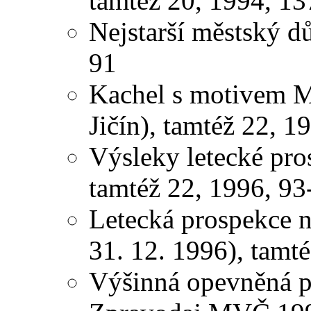
tamtéž 20, 1994, 1
Nejstarší městský d
91
Kachel s motivem M
Jičín), tamtéž 22, 1
Výsleky letecké pro
tamtéž 22, 1996, 93
Letecká prospekce n
31. 12. 1996), tamt
Výšinná opevněná po