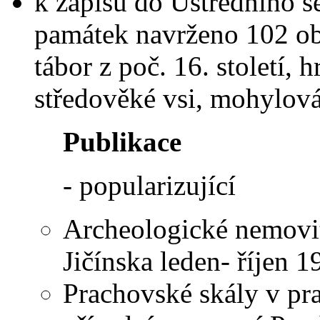
k zápisu do Ústředního 
památek navrženo 102 ob
tábor z poč. 16. století, h
středověké vsi, mohylová 
Publikace
- popularizující
Archeologické nemovi
Jičínska leden- říjen 1
Prachovské skály v pr