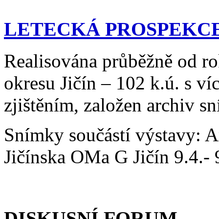
LETECKÁ PROSPEKC
Realisována průběžně od r
okresu Jičín – 102 k.ú. s 
zjištěním, založen archiv s
Snímky součástí výstavy: 
Jičínska OMa G Jičín 9.4.- 
DISKUSNÍ FORUM