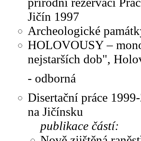
přírodní rezervací Pr
Jičín 1997
Archeologické památky
HOLOVOUSY – monogra
nejstarších dob", Hol
- odborná
Disertační práce 1999
na Jičínsku
publikace částí:
Nově zjištěná raněst