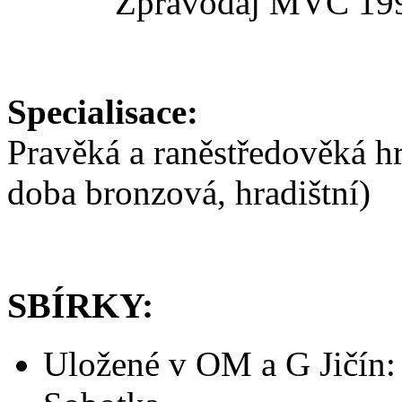
Zpravodaj MVČ 19
Specialisace:
Pravěká a raněstředověká hr
doba bronzová, hradištní)
SBÍRKY:
Uložené v OM a G Jičín: 