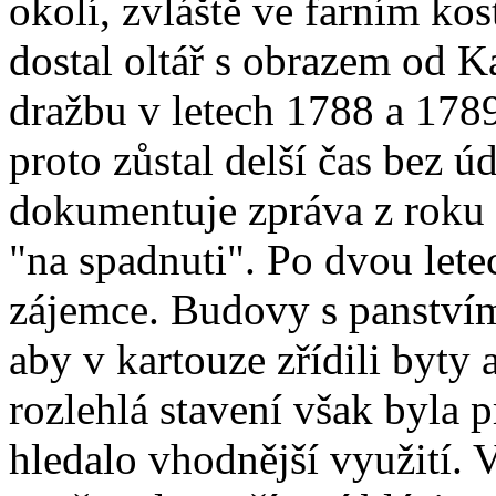
okolí, zvláště ve farním kos
dostal oltář s obrazem od K
dražbu v letech 1788 a 1789
proto zůstal delší čas bez ú
dokumentuje zpráva z roku 
"na spadnuti". Po dvou lete
zájemce. Budovy s panství
aby v kartouze zřídili byty 
rozlehlá stavení však byla p
hledalo vhodnější využití. V