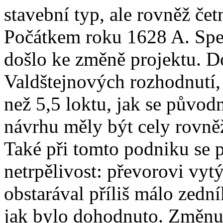
stavební typ, ale rovněž če
Počátkem roku 1628 A. Spe
došlo ke změně projektu. Do
Valdštejnových rozhodnutí,
než 5,5 loktu, jak se původ
návrhu měly být cely rovn
Také při tomto podniku se p
netrpělivost: převorovi vytý
obstarával příliš málo zední
jak bylo dohodnuto. Změnu