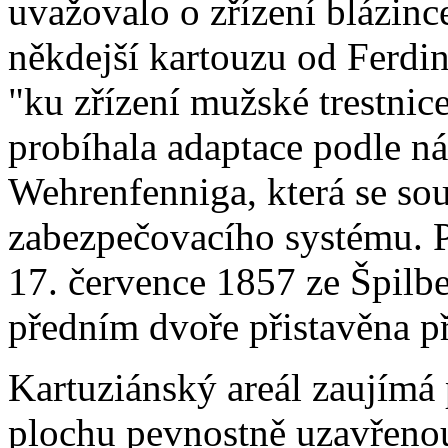
uvažovalo o zřízení blázinc
někdejší kartouzu od Ferdin
"ku zřízení mužské trestnic
probíhala adaptace podle n
Wehrenfenniga, která se sou
zabezpečovacího systému. P
17. července 1857 ze Špilb
předním dvoře přistavěna př
Kartuziánský areál zaujím
plochu pevnostně uzavřeno