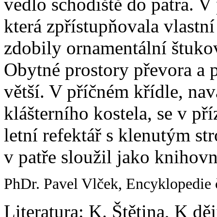
vedlo schodiště do patra. V 
která zpřístupňovala vlastn
zdobily ornamentální štukov
Obytné prostory převora a 
větší. V příčném křídle, na
klášterního kostela, se v př
letní refektář s klenutým s
v patře sloužil jako knihovn
PhDr. Pavel Vlček, Encyklopedie 
Literatura: K. Štětina, K d