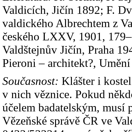
Valdicích, Jičín 1892; F. Dv
valdického Albrechtem z Va
českého LXXV, 1901, 179–2
Valdštejnův Jičín, Praha 19
Pieroni – architekt?, Umě
Současnost:
Klášter i kostel
v nich věznice. Pokud někd
účelem badatelským, musí p
Vězeňské správě ČR ve Vald