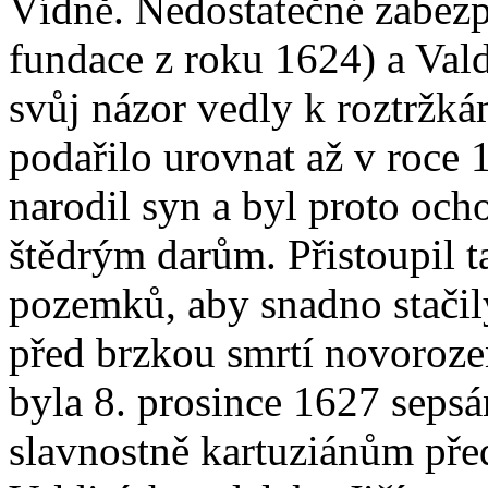
Vídně. Nedostatečné zabez
fundace z roku 1624) a Val
svůj názor vedly k roztržká
podařilo urovnat až v roce 
narodil syn a byl proto oc
štědrým darům. Přistoupil t
pozemků, aby snadno stačil
před brzkou smrtí novoroze
byla 8. prosince 1627 sepsá
slavnostně kartuziánům pře