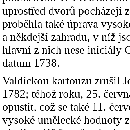
uprostřed dvorů pocházejí z 
proběhla také úprava vysoké
a někdejší zahradu, v níž j
hlavní z nich nese iniciály 
datum 1738.
Valdickou kartouzu zrušil Jo
1782; téhož roku, 25. června
opustit, což se také 11. če
vysoké umělecké hodnoty z 