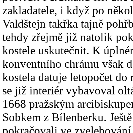
zakladatele, i když po něko
Valdštejn takřka tajně pohř
tehdy zřejmě již natolik po
kostele uskutečnit. K úpln
konventního chrámu však do
kostela datuje letopočet do
se již interiér vybavoval olt
1668 pražským arcibiskup
Sobkem z Bílenberku. Ještě 
pokračovali ve zvelebování