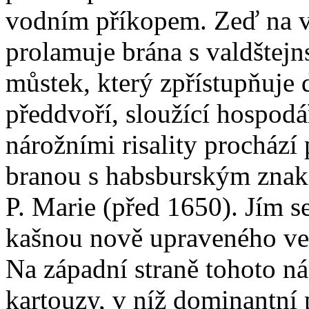
vodním příkopem. Zeď na v
prolamuje brána s valdštejn
můstek, který zpřístupňuje 
předdvoří, sloužící hospod
nárožními risality prochází
branou s habsburským znake
P. Marie (před 1650). Jím s
kašnou nově upraveného ves
Na západní straně tohoto nád
kartouzy, v níž dominantní 