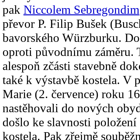
pak
Niccolem Sebregondim
převor P. Filip Bušek (Busc
bavorského Würzburku. Docí
oproti původnímu záměru. T
alespoň zčásti stavebně dok
také k výstavbě kostela. V 
Marie (2. července) roku 16
nastěhovali do nových obyd
došlo ke slavnosti položení
kostela. Pak zřejmě souběž