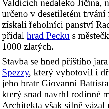
Valdicích nedaleko Jičína, 
určeno v desetiletém trvání
získali řeholníci panství Ra
přidal
hrad Pecku
s městečke
1000 zlatých.
Stavba se hned příštího jar
Spezzy
, který vyhotovil i 
jeho bratr Giovanni Battist
který snad navrhl rodinné 
Architekta však silně vázal