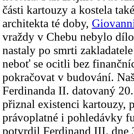
části kartouzy a kostela tak
architekta té doby,
Giovanni
vraždy v Chebu nebylo dílo 
nastaly po smrti zakladatel
neboť se ocitli bez finančn
pokračovat v budování. Našt
Ferdinanda II. datovaný 20
přiznal existenci kartouzy, p
právoplatné i pohledávky fu
potvrdil Ferdinand III. dne