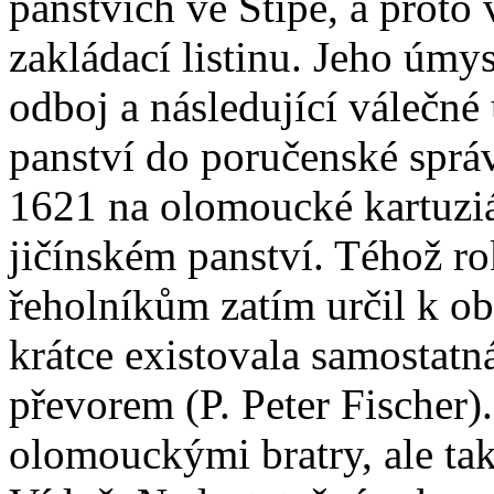
panstvích ve Štípě, a proto 
zakládací listinu. Jeho úmy
odboj a následující válečné
panství do poručenské správ
1621 na olomoucké kartuzián
jičínském panství. Téhož ro
řeholníkům zatím určil k ob
krátce existovala samostatná
převorem (P. Peter Fischer)
olomouckými bratry, ale ta