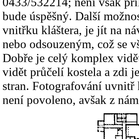
0433/532214; není však pří
bude úspěšný. Další možnost
vnitřku kláštera, je jít na 
nebo odsouzeným, což se vš
Dobře je celý komplex vidět
vidět průčelí kostela a zdi 
stran. Fotografování uvnit
není povoleno, avšak z námě