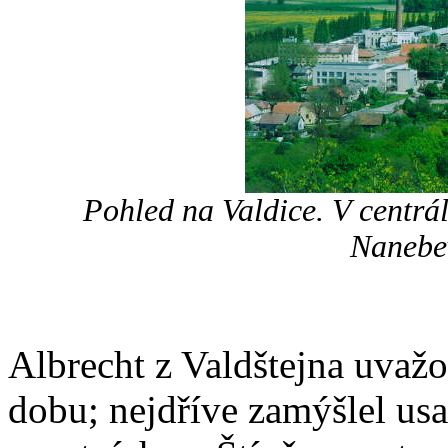
Pohled na Valdice. V centrál
Nanebev
Albrecht z Valdštejna uvažov
dobu; nejdříve zamýšlel us